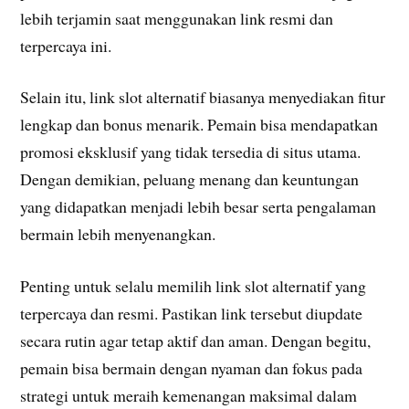
lebih terjamin saat menggunakan link resmi dan
terpercaya ini.
Selain itu, link slot alternatif biasanya menyediakan fitur
lengkap dan bonus menarik. Pemain bisa mendapatkan
promosi eksklusif yang tidak tersedia di situs utama.
Dengan demikian, peluang menang dan keuntungan
yang didapatkan menjadi lebih besar serta pengalaman
bermain lebih menyenangkan.
Penting untuk selalu memilih link slot alternatif yang
terpercaya dan resmi. Pastikan link tersebut diupdate
secara rutin agar tetap aktif dan aman. Dengan begitu,
pemain bisa bermain dengan nyaman dan fokus pada
strategi untuk meraih kemenangan maksimal dalam