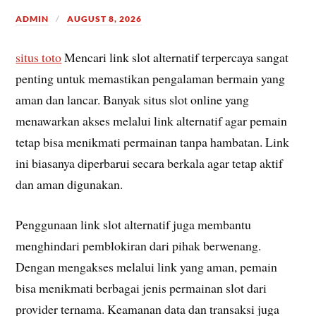
ADMIN
AUGUST 8, 2026
situs toto
Mencari link slot alternatif terpercaya sangat
penting untuk memastikan pengalaman bermain yang
aman dan lancar. Banyak situs slot online yang
menawarkan akses melalui link alternatif agar pemain
tetap bisa menikmati permainan tanpa hambatan. Link
ini biasanya diperbarui secara berkala agar tetap aktif
dan aman digunakan.
Penggunaan link slot alternatif juga membantu
menghindari pemblokiran dari pihak berwenang.
Dengan mengakses melalui link yang aman, pemain
bisa menikmati berbagai jenis permainan slot dari
provider ternama. Keamanan data dan transaksi juga