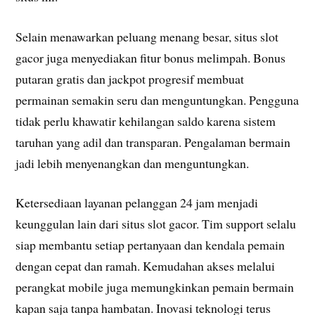
Selain menawarkan peluang menang besar, situs slot
gacor juga menyediakan fitur bonus melimpah. Bonus
putaran gratis dan jackpot progresif membuat
permainan semakin seru dan menguntungkan. Pengguna
tidak perlu khawatir kehilangan saldo karena sistem
taruhan yang adil dan transparan. Pengalaman bermain
jadi lebih menyenangkan dan menguntungkan.
Ketersediaan layanan pelanggan 24 jam menjadi
keunggulan lain dari situs slot gacor. Tim support selalu
siap membantu setiap pertanyaan dan kendala pemain
dengan cepat dan ramah. Kemudahan akses melalui
perangkat mobile juga memungkinkan pemain bermain
kapan saja tanpa hambatan. Inovasi teknologi terus