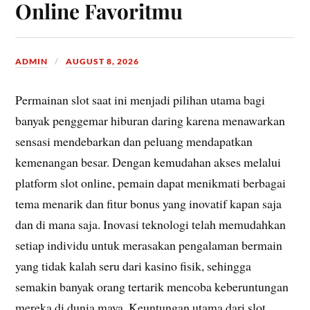
Online Favoritmu
ADMIN
AUGUST 8, 2026
Permainan slot saat ini menjadi pilihan utama bagi
banyak penggemar hiburan daring karena menawarkan
sensasi mendebarkan dan peluang mendapatkan
kemenangan besar. Dengan kemudahan akses melalui
platform slot online, pemain dapat menikmati berbagai
tema menarik dan fitur bonus yang inovatif kapan saja
dan di mana saja. Inovasi teknologi telah memudahkan
setiap individu untuk merasakan pengalaman bermain
yang tidak kalah seru dari kasino fisik, sehingga
semakin banyak orang tertarik mencoba keberuntungan
mereka di dunia maya. Keuntungan utama dari slot