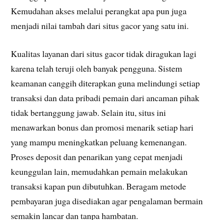
Kemudahan akses melalui perangkat apa pun juga
menjadi nilai tambah dari situs gacor yang satu ini.
Kualitas layanan dari situs gacor tidak diragukan lagi
karena telah teruji oleh banyak pengguna. Sistem
keamanan canggih diterapkan guna melindungi setiap
transaksi dan data pribadi pemain dari ancaman pihak
tidak bertanggung jawab. Selain itu, situs ini
menawarkan bonus dan promosi menarik setiap hari
yang mampu meningkatkan peluang kemenangan.
Proses deposit dan penarikan yang cepat menjadi
keunggulan lain, memudahkan pemain melakukan
transaksi kapan pun dibutuhkan. Beragam metode
pembayaran juga disediakan agar pengalaman bermain
semakin lancar dan tanpa hambatan.