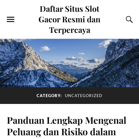
Daftar Situs Slot
Gacor Resmi dan
Terpercaya
CATEGORY:
UNCATEGORIZED
Panduan Lengkap Mengenal
Peluang dan Risiko dalam