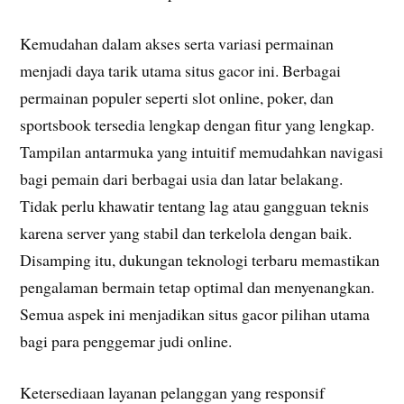
Kemudahan dalam akses serta variasi permainan
menjadi daya tarik utama situs gacor ini. Berbagai
permainan populer seperti slot online, poker, dan
sportsbook tersedia lengkap dengan fitur yang lengkap.
Tampilan antarmuka yang intuitif memudahkan navigasi
bagi pemain dari berbagai usia dan latar belakang.
Tidak perlu khawatir tentang lag atau gangguan teknis
karena server yang stabil dan terkelola dengan baik.
Disamping itu, dukungan teknologi terbaru memastikan
pengalaman bermain tetap optimal dan menyenangkan.
Semua aspek ini menjadikan situs gacor pilihan utama
bagi para penggemar judi online.
Ketersediaan layanan pelanggan yang responsif