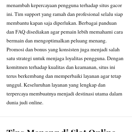
menambah kepercayaan pengguna terhadap situs gacor
ini. Tim support yang ramah dan profesional selalu siap
membantu kapan saja diperlukan. Berbagai panduan
dan FAQ disediakan agar pemain lebih memahami cara
bermain dan mengoptimalkan peluang menang.
Promosi dan bonus yang konsisten juga menjadi salah
satu strategi untuk menjaga loyalitas pengguna. Dengan
komitmen terhadap kualitas dan keamanan, situs ini
terus berkembang dan memperbaiki layanan agar tetap
unggul. Keseluruhan layanan yang lengkap dan
terpercaya membuatnya menjadi destinasi utama dalam
dunia judi online.