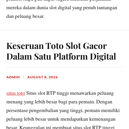
mereka dalam dunia slot digital yang penuh tantangan
dan peluang besar.
Keseruan Toto Slot Gacor
Dalam Satu Platform Digital
ADMIN
AUGUST 8, 2026
situs toto
Situs slot RTP tinggi menawarkan peluang
menang yang lebih besar bagi para pemain. Dengan
persentase pengembalian yang tinggi, pemain memiliki
peluang lebih besar untuk mendapatkan kemenangan
besar. Keunggulan ini membuat situs slot RTP tinggi