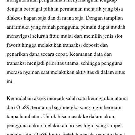
dengan berbagai pilihan permainan menarik yang bisa
diakses kapan saja dan di mana saja. Dengan tampilan
antarmuka yang ramah pengguna, pemain dapat mudah
menavigasi seluruh fitur, mulai dari memilih jenis slot
favorit hingga melakukan transaksi deposit dan
penarikan dana secara cepat. Keamanan data dan
transaksi menjadi prioritas utama, sehingga pengguna
merasa nyaman saat melakukan aktivitas di dalam situs
ini.
Kemudahan akses menjadi salah satu keunggulan utama
dari Oja89, terutama bagi mereka yang ingin bermain
tanpa hambatan. Untuk bisa masuk ke dalam akun,
pengguna cukup melakukan proses login yang simpel
melalui fitur Oja89 login. Setelah masuk, pemain dapat