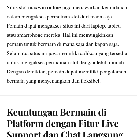
Situs slot maxwin online juga menawarkan kemudahan
dalam mengakses permainan slot dari mana saja.
Pemain dapat mengakses situs ini dari laptop, tablet,
atau smartphone mereka. Hal ini memungkinkan
pemain untuk bermain di mana saja dan kapan saja.
Selain itu, situs ini juga memiliki aplikasi yang tersedia
untuk mengakses permainan slot dengan lebih mudah.
Dengan demikian, pemain dapat memiliki pengalaman
bermain yang menyenangkan dan fleksibel.
Keuntungan Bermain di
Platform dengan Fitur Live
Support dan Chat Langsung