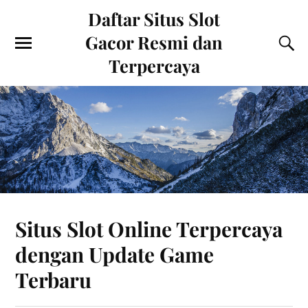
Daftar Situs Slot
Gacor Resmi dan
Terpercaya
Situs Slot Online Terpercaya
dengan Update Game
Terbaru