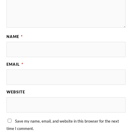
NAME
*
EMAIL
*
WEBSITE
Save my name, email, and website in this browser for the next
time I comment.