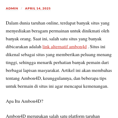
ADMIN
APRIL 14, 2025
Dalam dunia taruhan online, terdapat banyak situs yang
menyediakan beragam permainan untuk dinikmati oleh
banyak orang. Saat ini, salah satu situs yang banyak
dibicarakan adalah
link alternatif ambon4d
. Situs ini
dikenal sebagai situs yang memberikan peluang menang
tinggi, sehingga menarik perhatian banyak pemain dari
berbagai lapisan masyarakat. Artikel ini akan membahas
tentang Ambon4D, keunggulannya, dan beberapa tips
untuk bermain di situs ini agar mencapai kemenangan.
Apa Itu Ambon4D?
Ambon4D merupakan salah satu platform taruhan