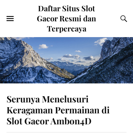
Daftar Situs Slot
Gacor Resmi dan
Terpercaya
Serunya Menelusuri
Keragaman Permainan di
Slot Gacor Ambon4D