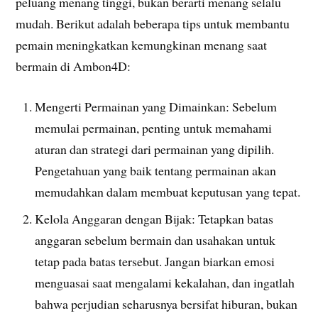
peluang menang tinggi, bukan berarti menang selalu
mudah. Berikut adalah beberapa tips untuk membantu
pemain meningkatkan kemungkinan menang saat
bermain di Ambon4D:
Mengerti Permainan yang Dimainkan: Sebelum
memulai permainan, penting untuk memahami
aturan dan strategi dari permainan yang dipilih.
Pengetahuan yang baik tentang permainan akan
memudahkan dalam membuat keputusan yang tepat.
Kelola Anggaran dengan Bijak: Tetapkan batas
anggaran sebelum bermain dan usahakan untuk
tetap pada batas tersebut. Jangan biarkan emosi
menguasai saat mengalami kekalahan, dan ingatlah
bahwa perjudian seharusnya bersifat hiburan, bukan