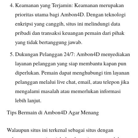
Keamanan yang Terjamin: Keamanan merupakan
prioritas utama bagi Ambon4D. Dengan teknologi
enkripsi yang canggih, situs ini melindungi data
pribadi dan transaksi keuangan pemain dari pihak
yang tidak bertanggung jawab.
Dukungan Pelanggan 24/7: Ambon4D menyediakan
layanan pelanggan yang siap membantu kapan pun
diperlukan. Pemain dapat menghubungi tim layanan
pelanggan melalui live chat, email, atau telepon jika
mengalami masalah atau memerlukan informasi
lebih lanjut.
Tips Bermain di Ambon4D Agar Menang
Walaupun situs ini terkenal sebagai situs dengan