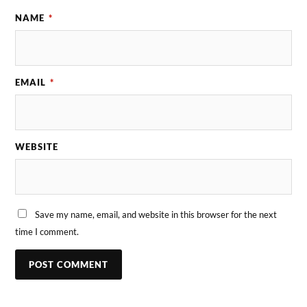
NAME
*
EMAIL
*
WEBSITE
Save my name, email, and website in this browser for the next
time I comment.