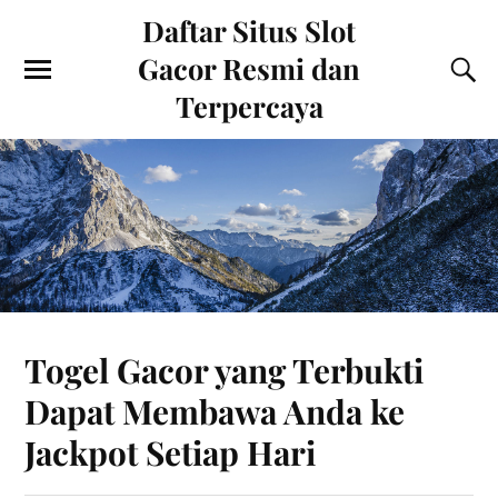
Daftar Situs Slot
Gacor Resmi dan
Terpercaya
Togel Gacor yang Terbukti
Dapat Membawa Anda ke
Jackpot Setiap Hari