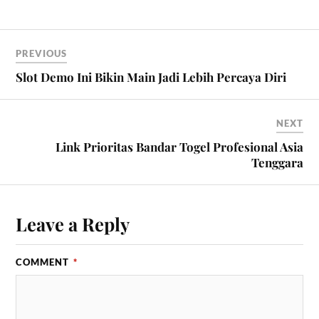
PREVIOUS
Slot Demo Ini Bikin Main Jadi Lebih Percaya Diri
NEXT
Link Prioritas Bandar Togel Profesional Asia
Tenggara
Leave a Reply
COMMENT
*