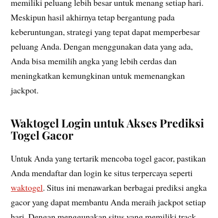
memiliki peluang lebih besar untuk menang setiap hari.
Meskipun hasil akhirnya tetap bergantung pada
keberuntungan, strategi yang tepat dapat memperbesar
peluang Anda. Dengan menggunakan data yang ada,
Anda bisa memilih angka yang lebih cerdas dan
meningkatkan kemungkinan untuk memenangkan
jackpot.
Waktogel Login untuk Akses Prediksi
Togel Gacor
Untuk Anda yang tertarik mencoba togel gacor, pastikan
Anda mendaftar dan login ke situs terpercaya seperti
waktogel
. Situs ini menawarkan berbagai prediksi angka
gacor yang dapat membantu Anda meraih jackpot setiap
hari. Dengan menggunakan situs yang memiliki track