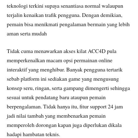
teknologi terkini supaya senantiasa normal walaupun
terjalin kenaikan trafik pengguna. Dengan demikian,
pemain bisa menikmati pengalaman bermain yang lebih
aman serta mudah
Tidak cuma menawarkan akses kilat ACC4D pula
memperkenalkan macam opsi permainan online
interaktif yang menghibur. Banyak pengguna tertarik
sebab platform ini sediakan game yang mengusung
konsep seru, ringan, serta gampang dimengerti sehingga
sesuai untuk pendatang baru ataupun pemain
berpengalaman. Tidak hanya itu, fitur support 24 jam
jadi nilai tambah yang membenarkan pemain
memperoleh dorongan kapan juga diperlukan dikala
hadapi hambatan teknis.