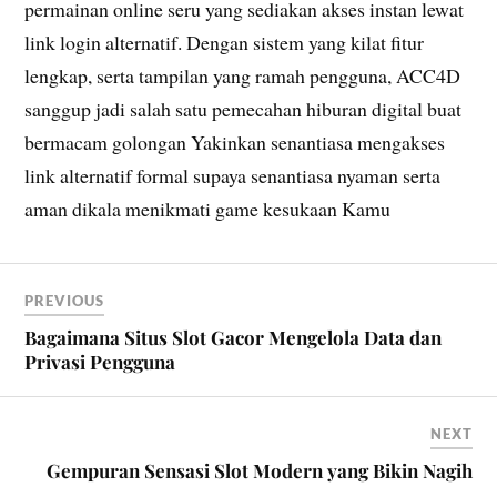
permainan online seru yang sediakan akses instan lewat
link login alternatif. Dengan sistem yang kilat fitur
lengkap, serta tampilan yang ramah pengguna, ACC4D
sanggup jadi salah satu pemecahan hiburan digital buat
bermacam golongan Yakinkan senantiasa mengakses
link alternatif formal supaya senantiasa nyaman serta
aman dikala menikmati game kesukaan Kamu
PREVIOUS
Bagaimana Situs Slot Gacor Mengelola Data dan
Privasi Pengguna
NEXT
Gempuran Sensasi Slot Modern yang Bikin Nagih