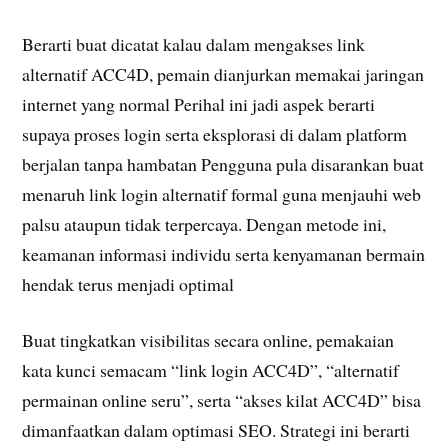
Berarti buat dicatat kalau dalam mengakses link
alternatif ACC4D, pemain dianjurkan memakai jaringan
internet yang normal Perihal ini jadi aspek berarti
supaya proses login serta eksplorasi di dalam platform
berjalan tanpa hambatan Pengguna pula disarankan buat
menaruh link login alternatif formal guna menjauhi web
palsu ataupun tidak terpercaya. Dengan metode ini,
keamanan informasi individu serta kenyamanan bermain
hendak terus menjadi optimal
Buat tingkatkan visibilitas secara online, pemakaian
kata kunci semacam “link login ACC4D”, “alternatif
permainan online seru”, serta “akses kilat ACC4D” bisa
dimanfaatkan dalam optimasi SEO. Strategi ini berarti