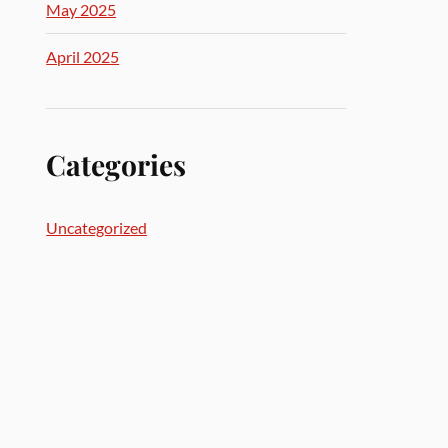
May 2025
April 2025
Categories
Uncategorized