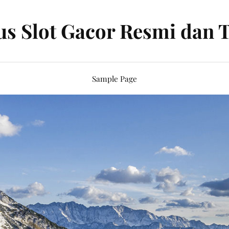
tus Slot Gacor Resmi dan 
Sample Page