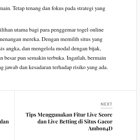
main. Tetap tenang dan fokus pada strategi yang
pilihan utama bagi para penggemar togel online
menangan mereka. Dengan memilih situs yang
isis angka, dan mengelola modal dengan bijak,
 besar pun semakin terbuka. Ingatlah, bermain
g jawab dan kesadaran terhadap risiko yang ada.
NEXT
Tips Menggunakan Fitur Live Score
 dan
dan Live Betting di Situs Gacor
Ambon4D