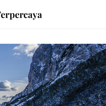
Terpercaya