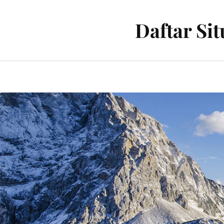
Daftar Si