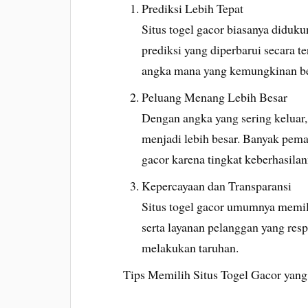
Prediksi Lebih Tepat
Situs togel gacor biasanya diduku
prediksi yang diperbarui secara 
angka mana yang kemungkinan be
Peluang Menang Lebih Besar
Dengan angka yang sering kelua
menjadi lebih besar. Banyak pemai
gacor karena tingkat keberhasilan
Kepercayaan dan Transparansi
Situs togel gacor umumnya memili
serta layanan pelanggan yang resp
melakukan taruhan.
Tips Memilih Situs Togel Gacor yang