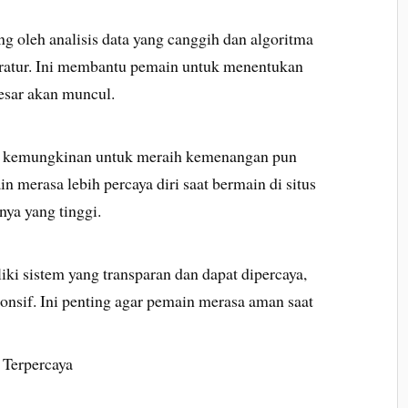
ng oleh analisis data yang canggih dan algoritma
teratur. Ini membantu pemain untuk menentukan
sar akan muncul.
r, kemungkinan untuk meraih kemenangan pun
n merasa lebih percaya diri saat bermain di situs
nya yang tinggi.
ki sistem yang transparan dan dapat dipercaya,
onsif. Ini penting agar pemain merasa aman saat
 Terpercaya