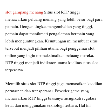
slot gampang menang
Situs slot RTP tinggi
menawarkan peluang menang yang lebih besar bagi para
pemain. Dengan tingkat pengembalian yang tinggi,
pemain dapat menikmati pengalaman bermain yang
lebih menguntungkan. Keuntungan ini membuat situs
tersebut menjadi pilihan utama bagi penggemar slot
online yang ingin memaksimalkan peluang mereka.
RTP tinggi menjadi indikator utama kualitas situs slot
terpercaya.
Memilih situs slot RTP tinggi juga memastikan keadilan
permainan dan transparansi. Provider game yang
menawarkan RTP tinggi biasanya mengikuti regulasi
ketat dan menggunakan teknologi terbaru. Hal ini