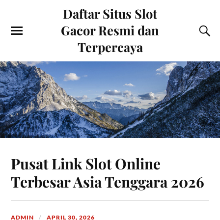
Daftar Situs Slot
Gacor Resmi dan
Terpercaya
Pusat Link Slot Online
Terbesar Asia Tenggara 2026
ADMIN
APRIL 30, 2026