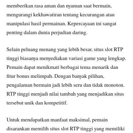
memberikan rasa aman dan nyaman saat bermain,
mengurangi kekhawatiran tentang kecurangan atau
manipulasi hasil permainan. Kepercayaan ini sangat
penting dalam dunia perjudian daring.
Selain peluang menang yang lebih besar, situs slot RTP
tinggi biasanya menyediakan variasi game yang lengkap.
Pemain dapat menikmati berbagai tema menarik dan
fitur bonus melimpah. Dengan banyak pilihan,
pengalaman bermain jadi lebih seru dan tidak monoton.
RTP tinggi menjadi nilai tambah yang menjadikan situs
tersebut unik dan kompetitif.
Untuk mendapatkan manfaat maksimal, pemain
disarankan memilih situs slot RTP tinggi yang memiliki