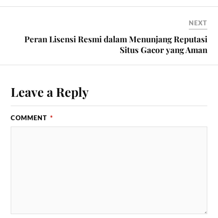
NEXT
Peran Lisensi Resmi dalam Menunjang Reputasi
Situs Gacor yang Aman
Leave a Reply
COMMENT
*