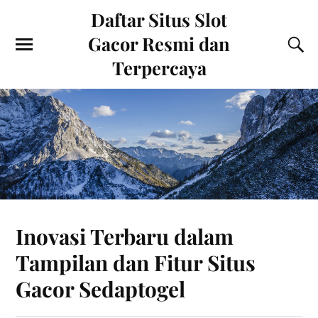
Daftar Situs Slot
Gacor Resmi dan
Terpercaya
Inovasi Terbaru dalam
Tampilan dan Fitur Situs
Gacor Sedaptogel