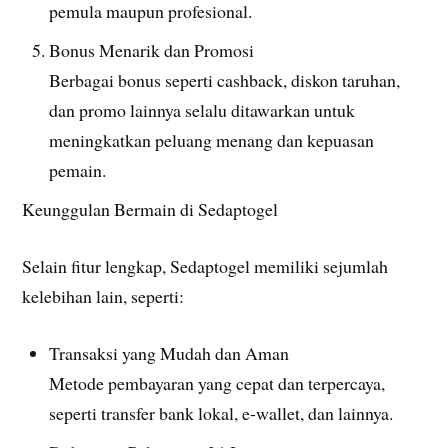
pemula maupun profesional.
Bonus Menarik dan Promosi
Berbagai bonus seperti cashback, diskon taruhan,
dan promo lainnya selalu ditawarkan untuk
meningkatkan peluang menang dan kepuasan
pemain.
Keunggulan Bermain di Sedaptogel
Selain fitur lengkap, Sedaptogel memiliki sejumlah
kelebihan lain, seperti:
Transaksi yang Mudah dan Aman
Metode pembayaran yang cepat dan terpercaya,
seperti transfer bank lokal, e-wallet, dan lainnya.