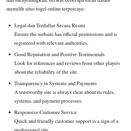
memilih situs togel online terpercaya:
Legal dan Terdaftar Secara Resmi
Ensure the website has official permissions and is
registered with relevant authorities.
Good Reputation and Positive Testimonials
Look for references and reviews from other players
about the reliability of the site.
Transparency in Systems and Payments
A trustworthy site is always clear about its rules,
systems, and payment processes.
Responsive Customer Service
Quick and friendly customer support is a sign of a
professional site.