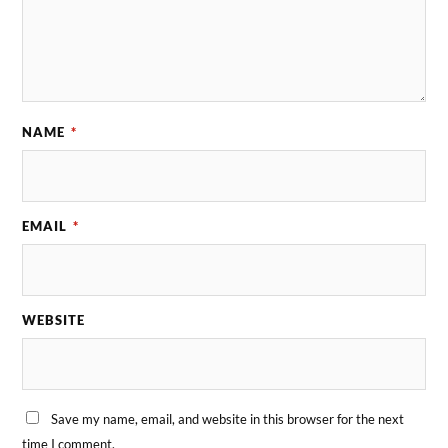
NAME
*
EMAIL
*
WEBSITE
Save my name, email, and website in this browser for the next
time I comment.