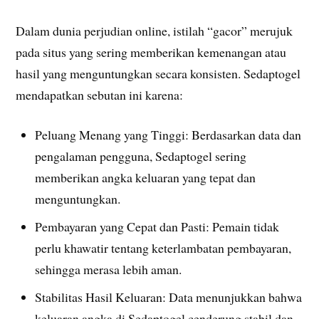
Dalam dunia perjudian online, istilah “gacor” merujuk
pada situs yang sering memberikan kemenangan atau
hasil yang menguntungkan secara konsisten. Sedaptogel
mendapatkan sebutan ini karena:
Peluang Menang yang Tinggi: Berdasarkan data dan
pengalaman pengguna, Sedaptogel sering
memberikan angka keluaran yang tepat dan
menguntungkan.
Pembayaran yang Cepat dan Pasti: Pemain tidak
perlu khawatir tentang keterlambatan pembayaran,
sehingga merasa lebih aman.
Stabilitas Hasil Keluaran: Data menunjukkan bahwa
keluaran angka di Sedaptogel cenderung stabil dan