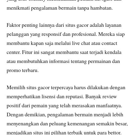
menikmati pengalaman bermain tanpa hambatan.
Faktor penting lainnya dari situs gacor adalah layanan
pelanggan yang responsif dan profesional. Mereka siap
membantu kapan saja melalui live chat atau contact
center. Fitur ini sangat membantu saat terjadi kendala
atau membutuhkan informasi tentang permainan dan
promo terbaru.
Memilih situs gacor terpercaya harus dilakukan dengan
memperhatikan lisensi dan reputasi. Banyak review
positif dari pemain yang telah merasakan manfaatnya.
Dengan demikian, pengalaman bermain menjadi lebih
menyenangkan dan peluang kemenangan semakin besar,
menjadikan situs ini pilihan terbaik untuk para bettor.