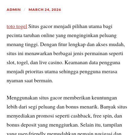
ADMIN
MARCH 24, 2026
toto togel
Situs gacor menjadi pilihan utama bagi
pecinta taruhan online yang menginginkan peluang
menang tinggi. Dengan fitur lengkap dan akses mudah,
situs ini menawarkan berbagai jenis permainan seperti
slot, togel, dan live casino. Keamanan data pengguna
menjadi prioritas utama sehingga pengguna merasa
nyaman saat bermain.
Menggunakan situs gacor memberikan keuntungan
lebih dari segi peluang dan bonus menarik. Banyak situs
menyediakan promosi seperti cashback, free spin, dan
bonus deposit yang menggiurkan. Selain itu, tampilan
yang user-friendly memudahkan pemain navigasi dan