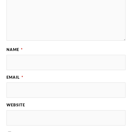
NAME
*
EMAIL
*
WEBSITE