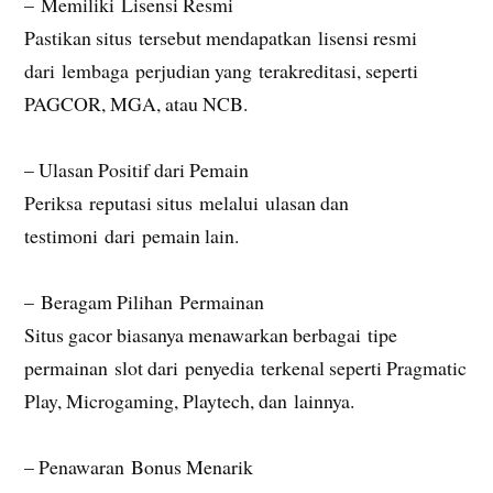
– Memiliki Lisensi Resmi
Pastikan situs tersebut mendapatkan lisensi resmi
dari lembaga perjudian yang terakreditasi, seperti
PAGCOR, MGA, atau NCB.
– Ulasan Positif dari Pemain
Periksa reputasi situs melalui ulasan dan
testimoni dari pemain lain.
– Beragam Pilihan Permainan
Situs gacor biasanya menawarkan berbagai tipe
permainan slot dari penyedia terkenal seperti Pragmatic
Play, Microgaming, Playtech, dan lainnya.
– Penawaran Bonus Menarik