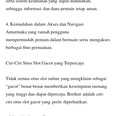
serta sistem keamanan yang dapat diandalkan,
sehingga informasi dan dana pemain tetap aman.
4. Kemudahan dalam Akses dan Navigasi
Antarmuka yang ramah pengguna
mempermudah pemain dalam bermain serta mengakses
berbagai fitur permainan.
Ciri-Ciri Situs Slot Gacor yang Terpercaya
Tidak semua situs slot online yang mengklaim sebagai
“gacor” benar-benar memberikan kesempatan menang
yang tinggi dan dapat dipercaya. Berikut adalah ciri-
ciri situs slot gacor yang perlu diperhatikan: