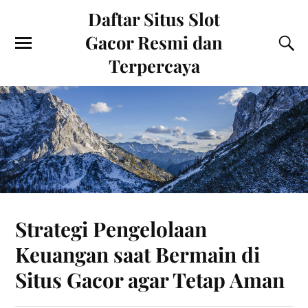
Daftar Situs Slot
Gacor Resmi dan
Terpercaya
Strategi Pengelolaan
Keuangan saat Bermain di
Situs Gacor agar Tetap Aman