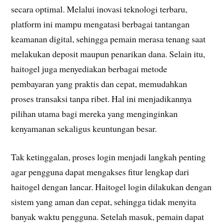
secara optimal. Melalui inovasi teknologi terbaru,
platform ini mampu mengatasi berbagai tantangan
keamanan digital, sehingga pemain merasa tenang saat
melakukan deposit maupun penarikan dana. Selain itu,
haitogel juga menyediakan berbagai metode
pembayaran yang praktis dan cepat, memudahkan
proses transaksi tanpa ribet. Hal ini menjadikannya
pilihan utama bagi mereka yang menginginkan
kenyamanan sekaligus keuntungan besar.
Tak ketinggalan, proses login menjadi langkah penting
agar pengguna dapat mengakses fitur lengkap dari
haitogel dengan lancar. Haitogel login dilakukan dengan
sistem yang aman dan cepat, sehingga tidak menyita
banyak waktu pengguna. Setelah masuk, pemain dapat