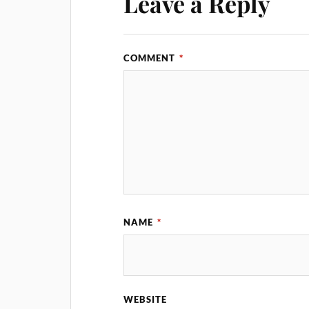
Leave a Reply
COMMENT
*
NAME
*
WEBSITE