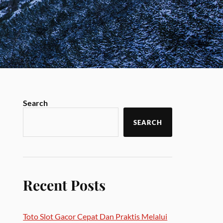
Search
SEARCH
Recent Posts
Toto Slot Gacor Cepat Dan Praktis Melalui