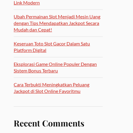
Link Modern
Ubah Permainan Slot Menjadi Mesin Uang
dengan Tips Mendapatkan Jackpot Secara
Mudah dan Cepat!
Keseruan Toto Slot Gacor Dalam Satu
Platform Digital
Eksplorasi Game Online Populer Dengan
Sistem Bonus Terbaru
Cara Terbukti Meningkatkan Peluang
Jackpot di Slot Online Favoritmu
Recent Comments