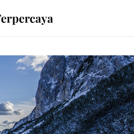
Terpercaya