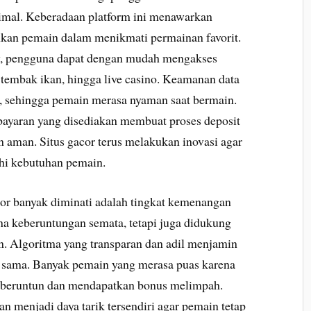
mal. Keberadaan platform ini menawarkan
hkan pemain dalam menikmati permainan favorit.
y, pengguna dapat dengan mudah mengakses
, tembak ikan, hingga live casino. Keamanan data
a, sehingga pemain merasa nyaman saat bermain.
bayaran yang disediakan membuat proses deposit
n aman. Situs gacor terus melakukan inovasi agar
hi kebutuhan pemain.
or banyak diminati adalah tingkat kemenangan
ena keberuntungan semata, tetapi juga didukung
n. Algoritma yang transparan dan adil menjamin
g sama. Banyak pemain yang merasa puas karena
eruntun dan mendapatkan bonus melimpah.
n menjadi daya tarik tersendiri agar pemain tetap