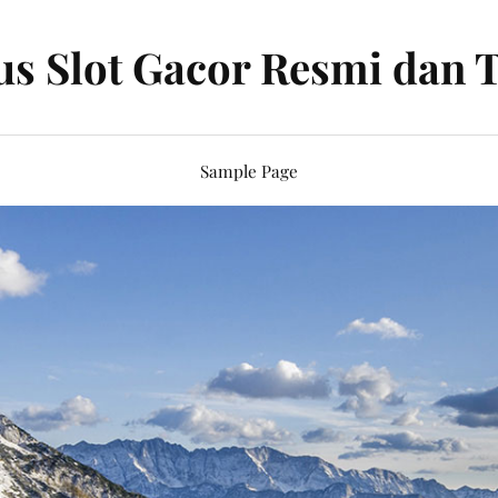
tus Slot Gacor Resmi dan 
Sample Page