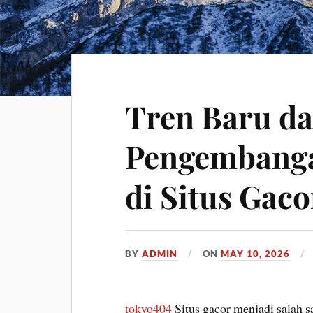
Tren Baru d
Pengembanga
di Situs Gaco
BY
ADMIN
ON
MAY 10, 2026
tokyo404
Situs gacor menjadi salah s