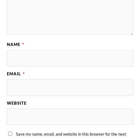
NAME
*
EMAIL
*
WEBSITE
Save my name, email, and website in this browser for the next