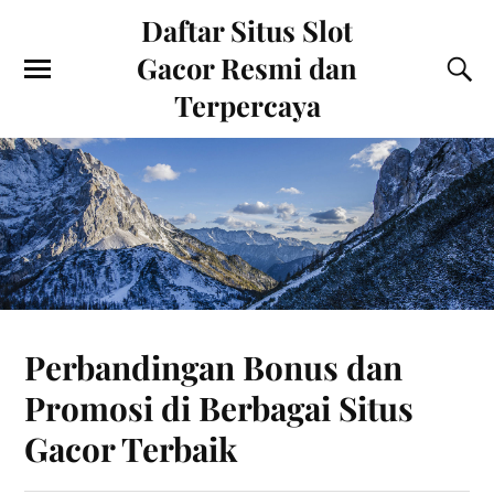
Daftar Situs Slot
Gacor Resmi dan
Terpercaya
Perbandingan Bonus dan
Promosi di Berbagai Situs
Gacor Terbaik