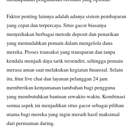
Faktor penting lainnya adalah adanya sistem pembayaran
yang cepat dan terpercaya. Situs gacor biasanya
menyediakan berbagai metode deposit dan penarikan
yang memudahkan pemain dalam mengelola dana
mereka. Proses transaksi yang transparan dan tanpa
kendala menjadi daya tarik tersendiri, sehingga pemain
merasa aman saat melakukan kegiatan finansial. Selain
itu, fitur live chat dan layanan pelanggan 24 jam
memberikan kenyamanan tambahan bagi pengguna
yang membutuhkan bantuan sewaktu-waktu. Kombinasi
semua aspek ini menjadikan situs gacor sebagai pilihan
utama bagi mereka yang ingin meraih hasil maksimal
dari permainan daring.