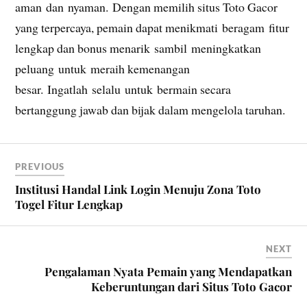
aman dan nyaman. Dengan memilih situs Toto Gacor
yang terpercaya, pemain dapat menikmati beragam fitur
lengkap dan bonus menarik sambil meningkatkan
peluang untuk meraih kemenangan
besar. Ingatlah selalu untuk bermain secara
bertanggung jawab dan bijak dalam mengelola taruhan.
PREVIOUS
Institusi Handal Link Login Menuju Zona Toto
Togel Fitur Lengkap
NEXT
Pengalaman Nyata Pemain yang Mendapatkan
Keberuntungan dari Situs Toto Gacor