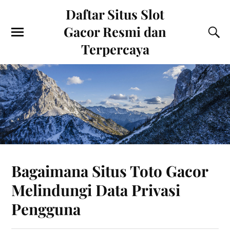
Daftar Situs Slot
Gacor Resmi dan
Terpercaya
Bagaimana Situs Toto Gacor
Melindungi Data Privasi
Pengguna