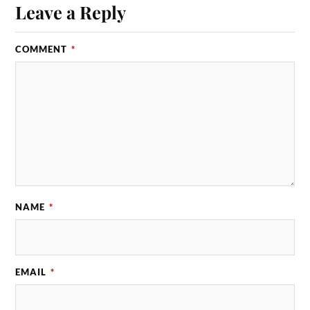
Leave a Reply
COMMENT
*
NAME
*
EMAIL
*