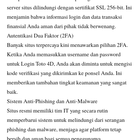
server situs dilindungi dengan sertifikat SSL 256-bit. Ini
menjamin bahwa informasi login dan data transaksi
finansial Anda aman dari pihak tidak berwenang.
Autentikasi Dua Faktor (2FA)
Banyak situs terpercaya kini menawarkan pilihan 2FA.
Ketika Anda memasukkan username dan password
untuk Login Toto 4D, Anda akan diminta untuk mengisi
kode verifikasi yang dikirimkan ke ponsel Anda. Ini
memberikan tambahan tingkat keamanan yang sangat
baik.
Sistem Anti-Phishing dan Anti-Malware
Situs resmi memiliki tim IT yang secara rutin
memperbarui sistem untuk melindungi dari serangan
phishing dan malware, menjaga agar platform tetap
bersih dan aman bagi semua penggunanya.