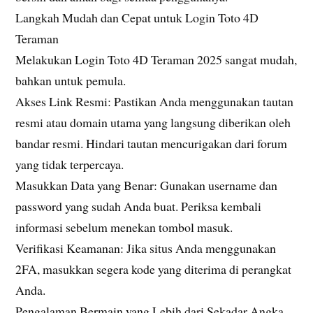
Langkah Mudah dan Cepat untuk Login Toto 4D
Teraman
Melakukan Login Toto 4D Teraman 2025 sangat mudah,
bahkan untuk pemula.
Akses Link Resmi: Pastikan Anda menggunakan tautan
resmi atau domain utama yang langsung diberikan oleh
bandar resmi. Hindari tautan mencurigakan dari forum
yang tidak terpercaya.
Masukkan Data yang Benar: Gunakan username dan
password yang sudah Anda buat. Periksa kembali
informasi sebelum menekan tombol masuk.
Verifikasi Keamanan: Jika situs Anda menggunakan
2FA, masukkan segera kode yang diterima di perangkat
Anda.
Pengalaman Bermain yang Lebih dari Sekadar Angka