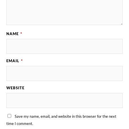
NAME
*
EMAIL
*
WEBSITE
Save my name, email, and website in this browser for the next
time I comment.