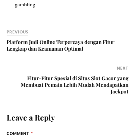
gambling.
PREVIOUS
Platform Judi Online Terpercaya dengan Fitur
Lengkap dan Keamanan Optimal
NEXT
Fitur-Fitur Spesial di Situs Slot Gacor yang
Membuat Pemain Lebih Mudah Mendapatkan
Jackpot
Leave a Reply
COMMENT
*