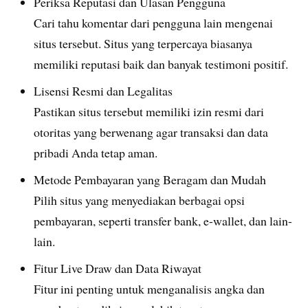
Periksa Reputasi dan Ulasan Pengguna
Cari tahu komentar dari pengguna lain mengenai
situs tersebut. Situs yang terpercaya biasanya
memiliki reputasi baik dan banyak testimoni positif.
Lisensi Resmi dan Legalitas
Pastikan situs tersebut memiliki izin resmi dari
otoritas yang berwenang agar transaksi dan data
pribadi Anda tetap aman.
Metode Pembayaran yang Beragam dan Mudah
Pilih situs yang menyediakan berbagai opsi
pembayaran, seperti transfer bank, e-wallet, dan lain-
lain.
Fitur Live Draw dan Data Riwayat
Fitur ini penting untuk menganalisis angka dan