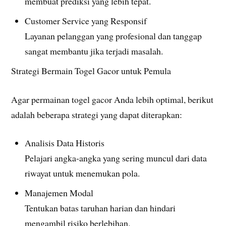
membuat prediksi yang lebih tepat.
Customer Service yang Responsif
Layanan pelanggan yang profesional dan tanggap
sangat membantu jika terjadi masalah.
Strategi Bermain Togel Gacor untuk Pemula
Agar permainan togel gacor Anda lebih optimal, berikut
adalah beberapa strategi yang dapat diterapkan:
Analisis Data Historis
Pelajari angka-angka yang sering muncul dari data
riwayat untuk menemukan pola.
Manajemen Modal
Tentukan batas taruhan harian dan hindari
mengambil risiko berlebihan.