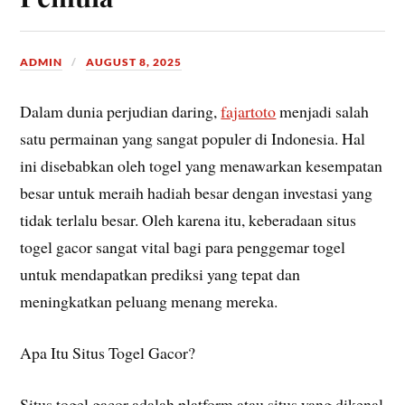
ADMIN
AUGUST 8, 2025
Dalam dunia perjudian daring,
fajartoto
menjadi salah
satu permainan yang sangat populer di Indonesia. Hal
ini disebabkan oleh togel yang menawarkan kesempatan
besar untuk meraih hadiah besar dengan investasi yang
tidak terlalu besar. Oleh karena itu, keberadaan situs
togel gacor sangat vital bagi para penggemar togel
untuk mendapatkan prediksi yang tepat dan
meningkatkan peluang menang mereka.
Apa Itu Situs Togel Gacor?
Situs togel gacor adalah platform atau situs yang dikenal