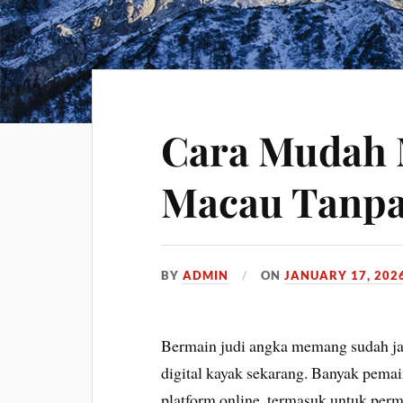
Cara Mudah 
Macau Tanpa
BY
ADMIN
ON
JANUARY 17, 202
Bermain judi angka memang sudah jadi
digital kayak sekarang. Banyak pemain
platform online, termasuk untuk perma