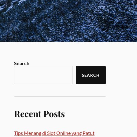
Search
SEARCH
Recent Posts
Tips Menang di Slot Online yang Patut