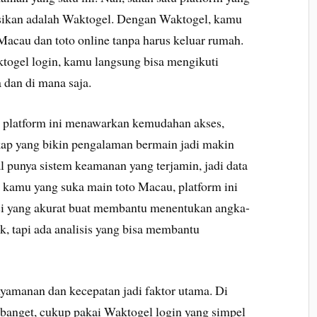
asikan adalah Waktogel. Dengan Waktogel, kamu
Macau dan toto online tanpa harus keluar rumah.
ktogel login, kamu langsung bisa mengikuti
 dan di mana saja.
 platform ini menawarkan kemudahan akses,
ngkap yang bikin pengalaman bermain jadi makin
al punya sistem keamanan yang terjamin, jadi data
 kamu yang suka main toto Macau, platform ini
si yang akurat buat membantu menentukan angka-
ak, tapi ada analisis yang bisa membantu
enyamanan dan kecepatan jadi faktor utama. Di
banget, cukup pakai Waktogel login yang simpel