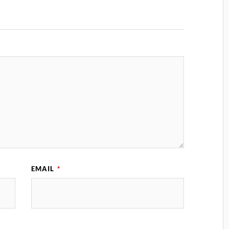
EMAIL
*