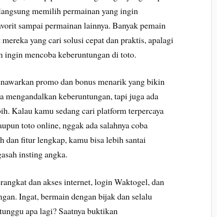
 langsung memilih permainan yang ingin
avorit sampai permainan lainnya. Banyak pemain
ereka yang cari solusi cepat dan praktis, apalagi
an ingin mencoba keberuntungan di toto.
menawarkan promo dan bonus menarik yang bikin
a mengandalkan keberuntungan, tapi juga ada
h. Kalau kamu sedang cari platform terpercaya
upun toto online, nggak ada salahnya coba
dan fitur lengkap, kamu bisa lebih santai
asah insting angka.
rangkat dan akses internet, login Waktogel, dan
an. Ingat, bermain dengan bijak dan selalu
, tunggu apa lagi? Saatnya buktikan