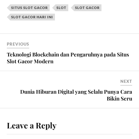
SITUS SLOT GACOR
SLOT
SLOT GACOR
SLOT GACOR HARI INI
PREVIOUS
Teknologi Blockchain dan Pengaruhnya pada Situs
Slot Gacor Modern
NEXT
Dunia Hiburan Digital yang Selalu Punya Cara
Bikin Seru
Leave a Reply