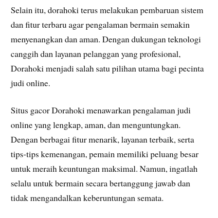
Selain itu, dorahoki terus melakukan pembaruan sistem
dan fitur terbaru agar pengalaman bermain semakin
menyenangkan dan aman. Dengan dukungan teknologi
canggih dan layanan pelanggan yang profesional,
Dorahoki menjadi salah satu pilihan utama bagi pecinta
judi online.
Situs gacor Dorahoki menawarkan pengalaman judi
online yang lengkap, aman, dan menguntungkan.
Dengan berbagai fitur menarik, layanan terbaik, serta
tips-tips kemenangan, pemain memiliki peluang besar
untuk meraih keuntungan maksimal. Namun, ingatlah
selalu untuk bermain secara bertanggung jawab dan
tidak mengandalkan keberuntungan semata.