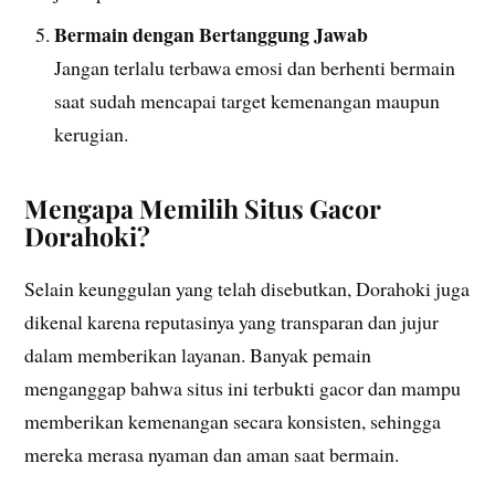
Bermain dengan Bertanggung Jawab
Jangan terlalu terbawa emosi dan berhenti bermain
saat sudah mencapai target kemenangan maupun
kerugian.
Mengapa Memilih Situs Gacor
Dorahoki?
Selain keunggulan yang telah disebutkan, Dorahoki juga
dikenal karena reputasinya yang transparan dan jujur
dalam memberikan layanan. Banyak pemain
menganggap bahwa situs ini terbukti gacor dan mampu
memberikan kemenangan secara konsisten, sehingga
mereka merasa nyaman dan aman saat bermain.