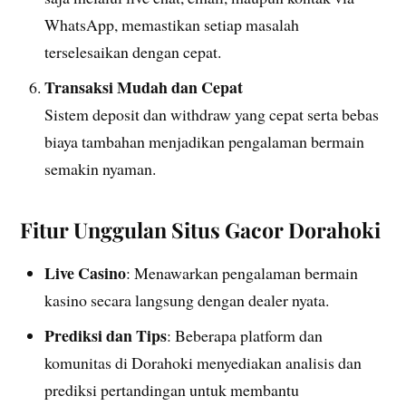
WhatsApp, memastikan setiap masalah
terselesaikan dengan cepat.
Transaksi Mudah dan Cepat
Sistem deposit dan withdraw yang cepat serta bebas
biaya tambahan menjadikan pengalaman bermain
semakin nyaman.
Fitur Unggulan Situs Gacor Dorahoki
Live Casino
: Menawarkan pengalaman bermain
kasino secara langsung dengan dealer nyata.
Prediksi dan Tips
: Beberapa platform dan
komunitas di Dorahoki menyediakan analisis dan
prediksi pertandingan untuk membantu