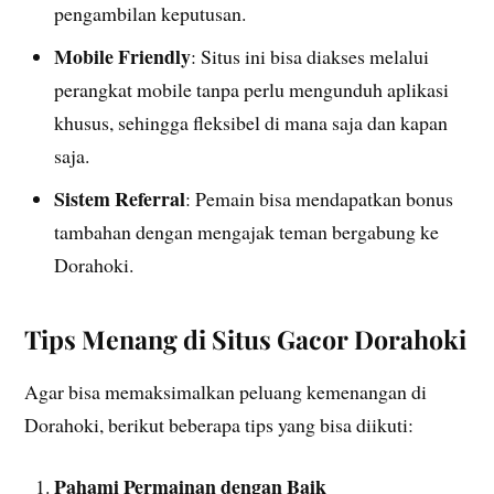
pengambilan keputusan.
Mobile Friendly
: Situs ini bisa diakses melalui
perangkat mobile tanpa perlu mengunduh aplikasi
khusus, sehingga fleksibel di mana saja dan kapan
saja.
Sistem Referral
: Pemain bisa mendapatkan bonus
tambahan dengan mengajak teman bergabung ke
Dorahoki.
Tips Menang di Situs Gacor Dorahoki
Agar bisa memaksimalkan peluang kemenangan di
Dorahoki, berikut beberapa tips yang bisa diikuti:
Pahami Permainan dengan Baik