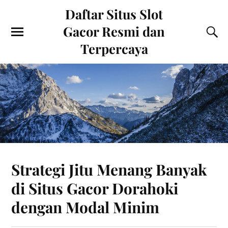
Daftar Situs Slot
Gacor Resmi dan
Terpercaya
Strategi Jitu Menang Banyak
di Situs Gacor Dorahoki
dengan Modal Minim