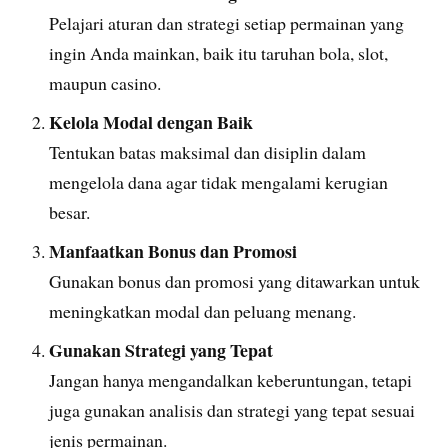
Pelajari aturan dan strategi setiap permainan yang
ingin Anda mainkan, baik itu taruhan bola, slot,
maupun casino.
Kelola Modal dengan Baik
Tentukan batas maksimal dan disiplin dalam
mengelola dana agar tidak mengalami kerugian
besar.
Manfaatkan Bonus dan Promosi
Gunakan bonus dan promosi yang ditawarkan untuk
meningkatkan modal dan peluang menang.
Gunakan Strategi yang Tepat
Jangan hanya mengandalkan keberuntungan, tetapi
juga gunakan analisis dan strategi yang tepat sesuai
jenis permainan.