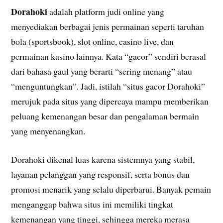
Dorahoki
adalah platform judi online yang
menyediakan berbagai jenis permainan seperti taruhan
bola (sportsbook), slot online, casino live, dan
permainan kasino lainnya. Kata “gacor” sendiri berasal
dari bahasa gaul yang berarti “sering menang” atau
“menguntungkan”. Jadi, istilah “situs gacor Dorahoki”
merujuk pada situs yang dipercaya mampu memberikan
peluang kemenangan besar dan pengalaman bermain
yang menyenangkan.
Dorahoki dikenal luas karena sistemnya yang stabil,
layanan pelanggan yang responsif, serta bonus dan
promosi menarik yang selalu diperbarui. Banyak pemain
menganggap bahwa situs ini memiliki tingkat
kemenangan yang tinggi, sehingga mereka merasa