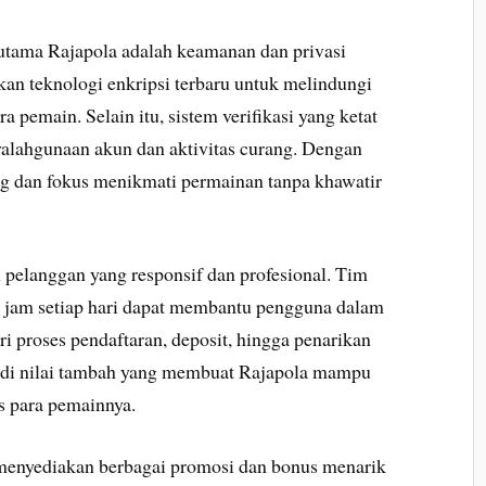
 utama Rajapola adalah keamanan dan privasi
an teknologi enkripsi terbaru untuk melindungi
ra pemain. Selain itu, sistem verifikasi yang ketat
alahgunaan akun dan aktivitas curang. Dengan
g dan fokus menikmati permainan tanpa khawatir
 pelanggan yang responsif dan profesional. Tim
4 jam setiap hari dapat membantu pengguna dalam
ri proses pendaftaran, deposit, hingga penarikan
jadi nilai tambah yang membuat Rajapola mampu
s para pemainnya.
 menyediakan berbagai promosi dan bonus menarik