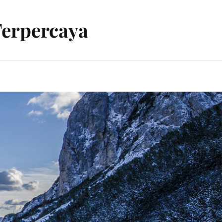
Terpercaya