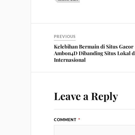
PREVIOUS
Kelebihan Bermain di Situs Gacor
Ambon4D Dibanding Situs Lokal 
Internasional
Leave a Reply
COMMENT
*