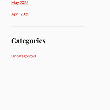
May 2025
April 2025
Categories
Uncategorized