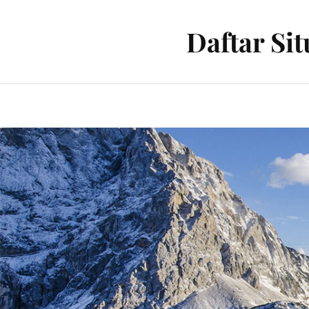
Daftar Si