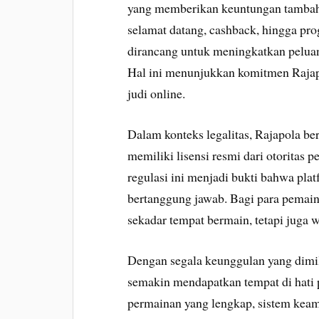
yang memberikan keuntungan tambaha
selamat datang, cashback, hingga prog
dirancang untuk meningkatkan pelu
Hal ini menunjukkan komitmen Rajap
judi online.
Dalam konteks legalitas, Rajapola be
memiliki lisensi resmi dari otoritas 
regulasi ini menjadi bukti bahwa plat
bertanggung jawab. Bagi para pemain,
sekadar tempat bermain, tetapi juga 
Dengan segala keunggulan yang dimil
semakin mendapatkan tempat di hati p
permainan yang lengkap, sistem keam