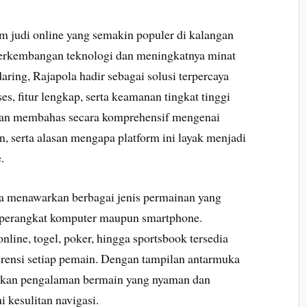
m judi online yang semakin populer di kalangan
perkembangan teknologi dan meningkatnya minat
ring, Rajapola hadir sebagai solusi terpercaya
 fitur lengkap, serta keamanan tingkat tinggi
akan membahas secara komprehensif mengenai
, serta alasan mengapa platform ini layak menjadi
.
ola menawarkan berbagai jenis permainan yang
 perangkat komputer maupun smartphone.
nline, togel, poker, hingga sportsbook tersedia
rensi setiap pemain. Dengan tampilan antarmuka
rikan pengalaman bermain yang nyaman dan
kesulitan navigasi.