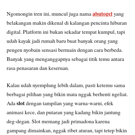
abutogel
Ngomongin tren ini, muncul juga nama
yang
belakangan makin dikenal di kalangan pencinta hiburan
digital. Platform ini bukan sekadar tempat kumpul, tapi
udah kayak jadi rumah baru buat banyak orang yang
pengen nyobain sensasi bermain dengan cara berbeda.
Banyak yang menganggapnya sebagai titik temu antara
rasa penasaran dan keseruan.
Kalau udah nyemplung lebih dalam, pasti ketemu sama
berbagai pilihan yang bikin mata nggak berhenti ngeliat.
slot
Ada
dengan tampilan yang warna-warni, efek
animasi kece, dan putaran yang kadang bikin jantung
deg-degan. Slot memang jadi primadona karena
gampang dimainkan, nggak ribet aturan, tapi tetep bikin