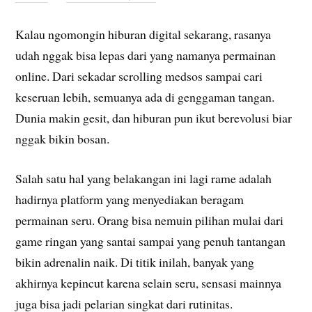
Kalau ngomongin hiburan digital sekarang, rasanya
udah nggak bisa lepas dari yang namanya permainan
online. Dari sekadar scrolling medsos sampai cari
keseruan lebih, semuanya ada di genggaman tangan.
Dunia makin gesit, dan hiburan pun ikut berevolusi biar
nggak bikin bosan.
Salah satu hal yang belakangan ini lagi rame adalah
hadirnya platform yang menyediakan beragam
permainan seru. Orang bisa nemuin pilihan mulai dari
game ringan yang santai sampai yang penuh tantangan
bikin adrenalin naik. Di titik inilah, banyak yang
akhirnya kepincut karena selain seru, sensasi mainnya
juga bisa jadi pelarian singkat dari rutinitas.