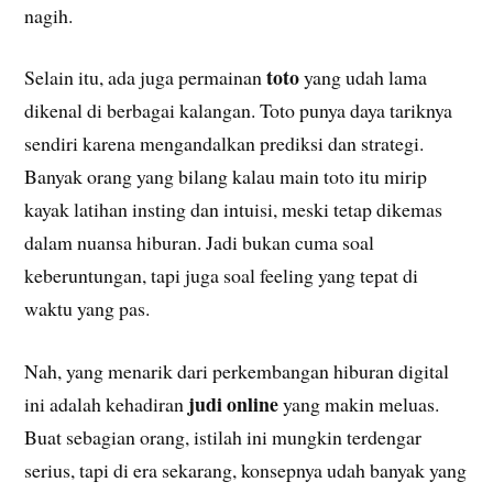
nagih.
toto
Selain itu, ada juga permainan
yang udah lama
dikenal di berbagai kalangan. Toto punya daya tariknya
sendiri karena mengandalkan prediksi dan strategi.
Banyak orang yang bilang kalau main toto itu mirip
kayak latihan insting dan intuisi, meski tetap dikemas
dalam nuansa hiburan. Jadi bukan cuma soal
keberuntungan, tapi juga soal feeling yang tepat di
waktu yang pas.
Nah, yang menarik dari perkembangan hiburan digital
judi online
ini adalah kehadiran
yang makin meluas.
Buat sebagian orang, istilah ini mungkin terdengar
serius, tapi di era sekarang, konsepnya udah banyak yang