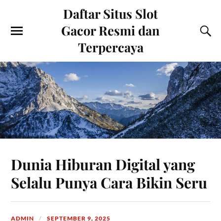
Daftar Situs Slot
Gacor Resmi dan
Terpercaya
Dunia Hiburan Digital yang
Selalu Punya Cara Bikin Seru
ADMIN
SEPTEMBER 9, 2025