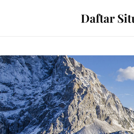
Daftar Si