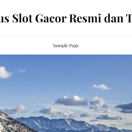
tus Slot Gacor Resmi dan 
Sample Page