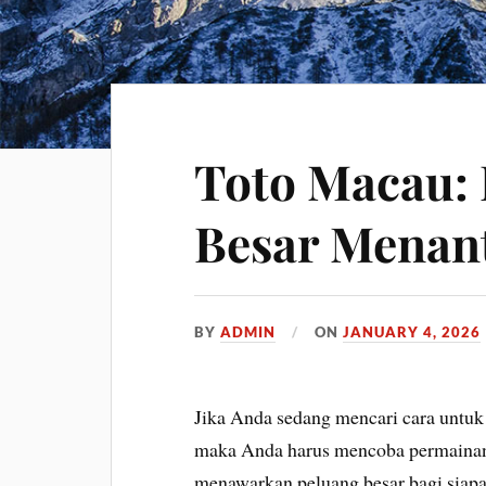
Toto Macau:
Besar Menan
BY
ADMIN
ON
JANUARY 4, 2026
Jika Anda sedang mencari cara untuk
maka Anda harus mencoba permainan 
menawarkan peluang besar bagi siapa