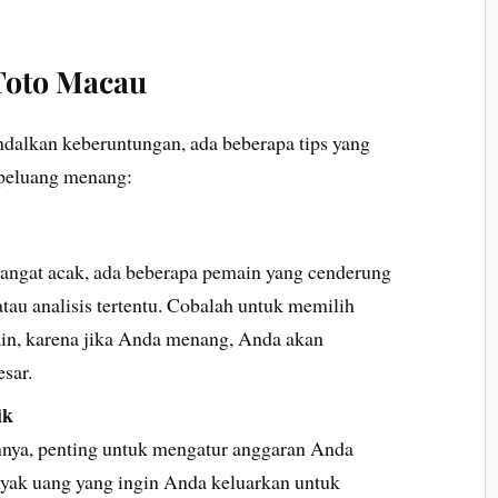
Toto Macau
alkan keberuntungan, ada beberapa tips yang
 peluang menang:
sangat acak, ada beberapa pemain yang cenderung
tau analisis tertentu. Cobalah untuk memilih
lain, karena jika Anda menang, Anda akan
sar.
ik
innya, penting untuk mengatur anggaran Anda
nyak uang yang ingin Anda keluarkan untuk