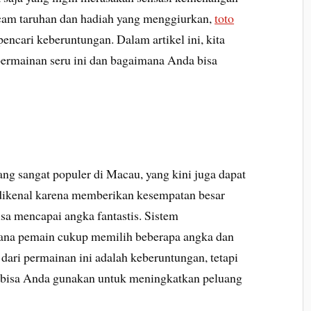
acam taruhan dan hadiah yang menggiurkan,
toto
pencari keberuntungan. Dalam artikel ini, kita
permainan seru ini dan bagaimana Anda bisa
ng sangat populer di Macau, yang kini juga dapat
i dikenal karena memberikan kesempatan besar
sa mencapai angka fantastis. Sistem
mana pemain cukup memilih beberapa angka dan
ari permainan ini adalah keberuntungan, tetapi
ng bisa Anda gunakan untuk meningkatkan peluang