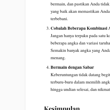
bermain, dan pastikan Anda tida
yang baik akan memastikan Anda 
terbebani.
Cobalah Beberapa Kombinasi 
Jangan hanya terpaku pada satu 
beberapa angka dan variasi taruh
Semakin banyak angka yang Anda
menang.
Bermain dengan Sabar
Keberuntungan tidak datang begitu
terburu-buru dalam memilih ang
hingga undian selesai, dan nikma
Kesimpulan