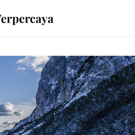
Terpercaya