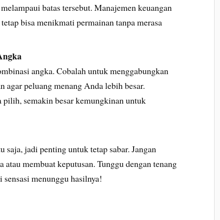
k melampaui batas tersebut. Manajemen keuangan
tetap bisa menikmati permainan tanpa merasa
Angka
kombinasi angka. Cobalah untuk menggabungkan
an agar peluang menang Anda lebih besar.
 pilih, semakin besar kemungkinan untuk
 saja, jadi penting untuk tetap sabar. Jangan
ka atau membuat keputusan. Tunggu dengan tenang
ti sensasi menunggu hasilnya!