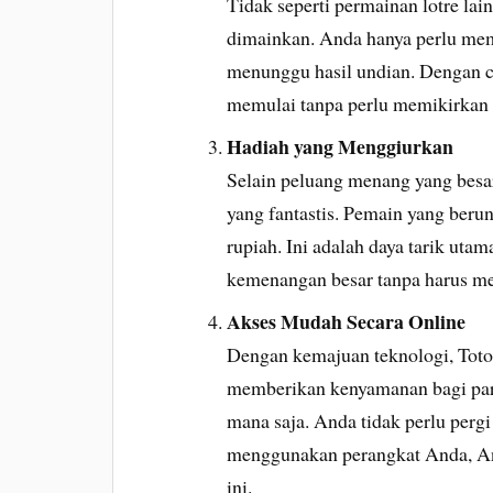
Tidak seperti permainan lotre la
dimainkan. Anda hanya perlu mem
menunggu hasil undian. Dengan ca
memulai tanpa perlu memikirkan
Hadiah yang Menggiurkan
Selain peluang menang yang besa
yang fantastis. Pemain yang ber
rupiah. Ini adalah daya tarik uta
kemenangan besar tanpa harus m
Akses Mudah Secara Online
Dengan kemajuan teknologi, Toto 
memberikan kenyamanan bagi para
mana saja. Anda tidak perlu perg
menggunakan perangkat Anda, And
ini.