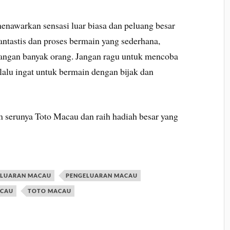
nawarkan sensasi luar biasa dan peluang besar
ntastis dan proses bermain yang sederhana,
langan banyak orang. Jangan ragu untuk mencoba
alu ingat untuk bermain dengan bijak dan
 serunya Toto Macau dan raih hadiah besar yang
ELUARAN MACAU
PENGELUARAN MACAU
ACAU
TOTO MACAU