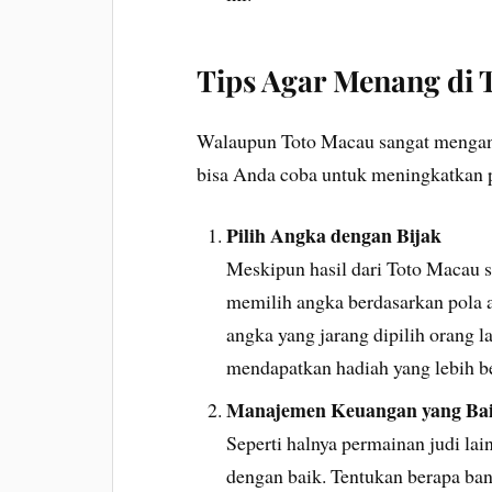
Tips Agar Menang di 
Walaupun Toto Macau sangat mengand
bisa Anda coba untuk meningkatkan
Pilih Angka dengan Bijak
Meskipun hasil dari Toto Macau 
memilih angka berdasarkan pola a
angka yang jarang dipilih orang 
mendapatkan hadiah yang lebih be
Manajemen Keuangan yang Ba
Seperti halnya permainan judi la
dengan baik. Tentukan berapa ba