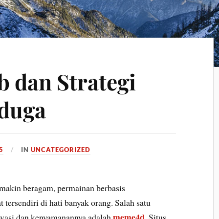
b dan Strategi
rduga
5
IN
UNCATEGORIZED
makin beragam, permainan berbasis
tersendiri di hati banyak orang. Salah satu
meme4d
novasi dan kenyamanannya adalah
. Situs