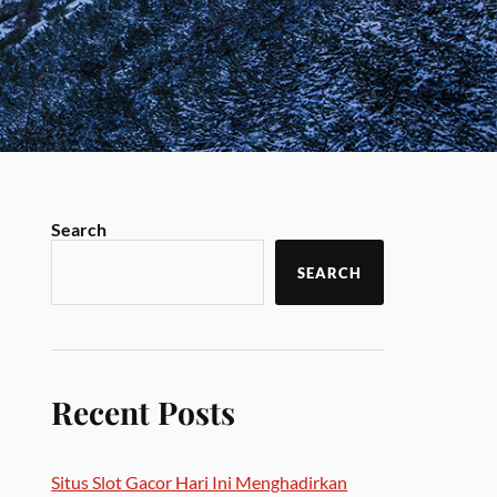
Search
SEARCH
Recent Posts
Situs Slot Gacor Hari Ini Menghadirkan