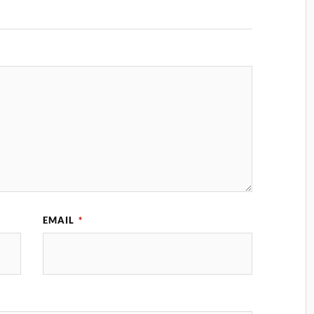
EMAIL
*