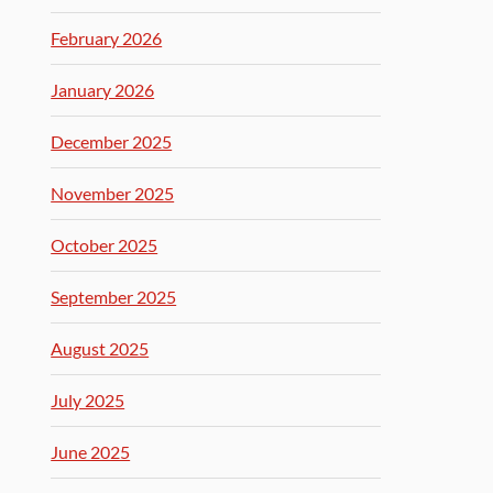
February 2026
January 2026
December 2025
November 2025
October 2025
September 2025
August 2025
July 2025
June 2025