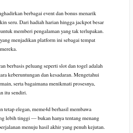
ghadirkan berbagai event dan bonus menarik
n seru. Dari hadiah harian hingga jackpot besar
untuk memberi pengalaman yang tak terlupakan.
 yang menjadikan platform ini sebagai tempat
 mereka.
an berbasis peluang seperti slot dan togel adalah
ara keberuntungan dan kesadaran. Mengetahui
rmain, serta bagaimana menikmati prosesnya,
 itu sendiri.
n tetap elegan, meme4d berhasil membawa
ng lebih tinggi — bukan hanya tentang menang
perjalanan menuju hasil akhir yang penuh kejutan.