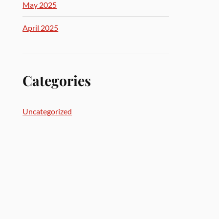
May 2025
April 2025
Categories
Uncategorized