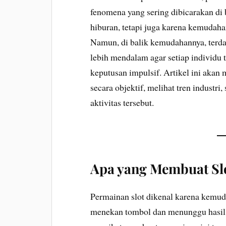
fenomena yang sering dibicarakan di 
hiburan, tetapi juga karena kemudaha
Namun, di balik kemudahannya, terda
lebih mendalam agar setiap individu t
keputusan impulsif. Artikel ini ak
secara objektif, melihat tren industr
aktivitas tersebut.
Apa yang Membuat Sl
Permainan slot dikenal karena kemud
menekan tombol dan menunggu hasil. 