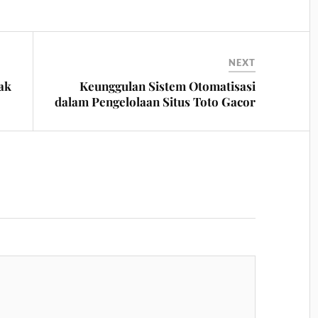
NEXT
ak
Keunggulan Sistem Otomatisasi
dalam Pengelolaan Situs Toto Gacor