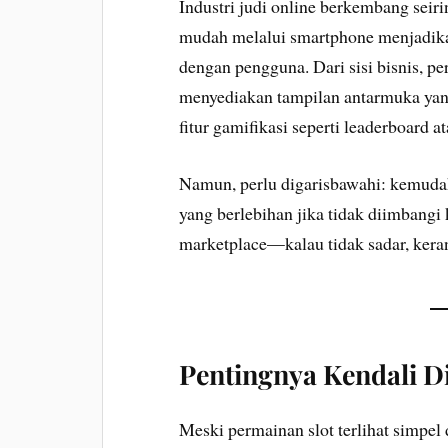
Industri judi online berkembang seir
mudah melalui smartphone menjadikan
dengan pengguna. Dari sisi bisnis, p
menyediakan tampilan antarmuka yang
fitur gamifikasi seperti leaderboard a
Namun, perlu digarisbawahi: kemudah
yang berlebihan jika tidak diimbangi k
marketplace—kalau tidak sadar, keran
Pentingnya Kendali Di
Meski permainan slot terlihat simpel