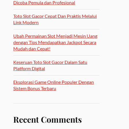
Dicoba Pemula dan Profesional
Toto Slot Gacor Cepat Dan Praktis Melalui
Link Modern
Ubah Permainan Slot Menjadi Mesin Uang
dengan Tips Mendapatkan Jackpot Secara
Mudah dan Cepat!
Keseruan Toto Slot Gacor Dalam Satu
Platform Digital
Eksplorasi Game Online Populer Dengan
Sistem Bonus Terbaru
Recent Comments