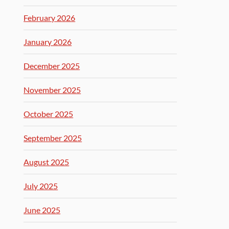
February 2026
January 2026
December 2025
November 2025
October 2025
September 2025
August 2025
July 2025
June 2025