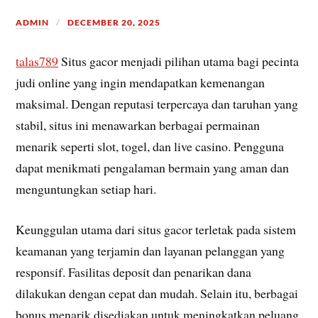
ADMIN
DECEMBER 20, 2025
talas789
Situs gacor menjadi pilihan utama bagi pecinta
judi online yang ingin mendapatkan kemenangan
maksimal. Dengan reputasi terpercaya dan taruhan yang
stabil, situs ini menawarkan berbagai permainan
menarik seperti slot, togel, dan live casino. Pengguna
dapat menikmati pengalaman bermain yang aman dan
menguntungkan setiap hari.
Keunggulan utama dari situs gacor terletak pada sistem
keamanan yang terjamin dan layanan pelanggan yang
responsif. Fasilitas deposit dan penarikan dana
dilakukan dengan cepat dan mudah. Selain itu, berbagai
bonus menarik disediakan untuk meningkatkan peluang