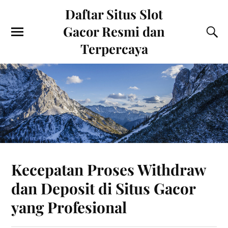
Daftar Situs Slot
Gacor Resmi dan
Terpercaya
Kecepatan Proses Withdraw
dan Deposit di Situs Gacor
yang Profesional