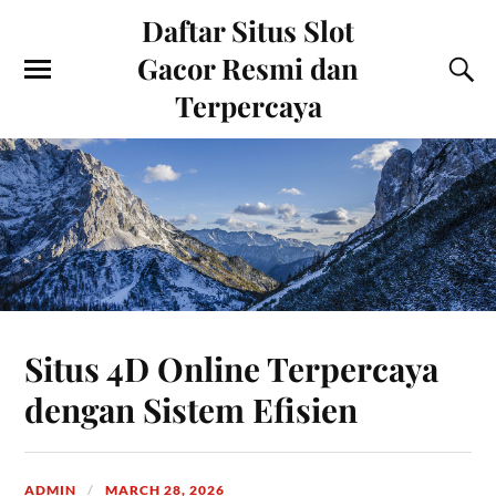
Daftar Situs Slot
Gacor Resmi dan
Terpercaya
Situs 4D Online Terpercaya
dengan Sistem Efisien
ADMIN
MARCH 28, 2026