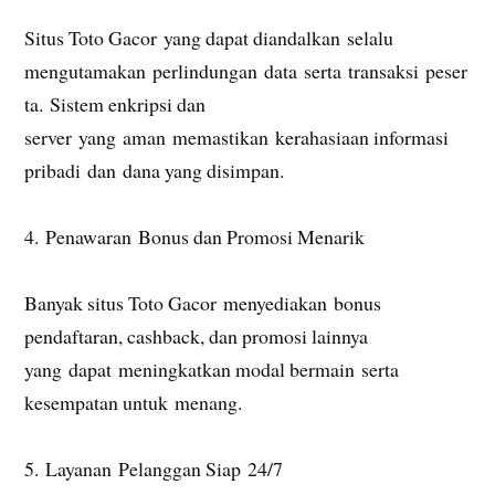
Situs Toto Gacor yang dapat diandalkan selalu
mengutamakan perlindungan data serta transaksi peser
ta. Sistem enkripsi dan
server yang aman memastikan kerahasiaan informasi
pribadi dan dana yang disimpan.
4. Penawaran Bonus dan Promosi Menarik
Banyak situs Toto Gacor menyediakan bonus
pendaftaran, cashback, dan promosi lainnya
yang dapat meningkatkan modal bermain serta
kesempatan untuk menang.
5. Layanan Pelanggan Siap 24/7