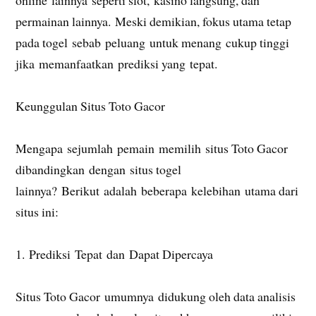
online lainnya seperti slot, kasino langsung, dan
permainan lainnya. Meski demikian, fokus utama tetap
pada togel sebab peluang untuk menang cukup tinggi
jika memanfaatkan prediksi yang tepat.
Keunggulan Situs Toto Gacor
Mengapa sejumlah pemain memilih situs Toto Gacor
dibandingkan dengan situs togel
lainnya? Berikut adalah beberapa kelebihan utama dari
situs ini:
1. Prediksi Tepat dan Dapat Dipercaya
Situs Toto Gacor umumnya didukung oleh data analisis