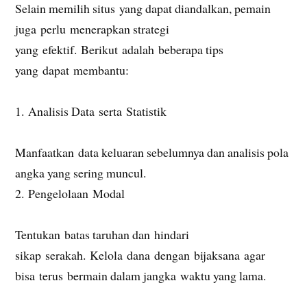
Selain memilih situs yang dapat diandalkan, pemain
juga perlu menerapkan strategi
yang efektif. Berikut adalah beberapa tips
yang dapat membantu:
1. Analisis Data serta Statistik
Manfaatkan data keluaran sebelumnya dan analisis pola
angka yang sering muncul.
2. Pengelolaan Modal
Tentukan batas taruhan dan hindari
sikap serakah. Kelola dana dengan bijaksana agar
bisa terus bermain dalam jangka waktu yang lama.