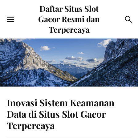
Daftar Situs Slot
Gacor Resmi dan
Terpercaya
Inovasi Sistem Keamanan
Data di Situs Slot Gacor
Terpercaya