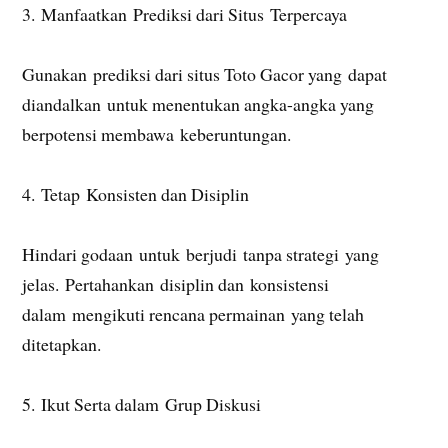
3. Manfaatkan Prediksi dari Situs Terpercaya
Gunakan prediksi dari situs Toto Gacor yang dapat
diandalkan untuk menentukan angka-angka yang
berpotensi membawa keberuntungan.
4. Tetap Konsisten dan Disiplin
Hindari godaan untuk berjudi tanpa strategi yang
jelas. Pertahankan disiplin dan konsistensi
dalam mengikuti rencana permainan yang telah
ditetapkan.
5. Ikut Serta dalam Grup Diskusi