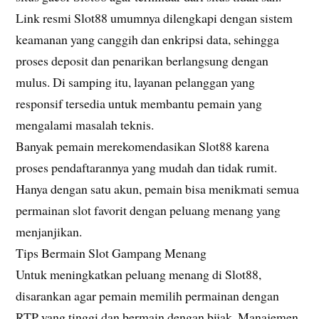
Link resmi Slot88 umumnya dilengkapi dengan sistem
keamanan yang canggih dan enkripsi data, sehingga
proses deposit dan penarikan berlangsung dengan
mulus. Di samping itu, layanan pelanggan yang
responsif tersedia untuk membantu pemain yang
mengalami masalah teknis.
Banyak pemain merekomendasikan Slot88 karena
proses pendaftarannya yang mudah dan tidak rumit.
Hanya dengan satu akun, pemain bisa menikmati semua
permainan slot favorit dengan peluang menang yang
menjanjikan.
Tips Bermain Slot Gampang Menang
Untuk meningkatkan peluang menang di Slot88,
disarankan agar pemain memilih permainan dengan
RTP yang tinggi dan bermain dengan bijak. Manajemen