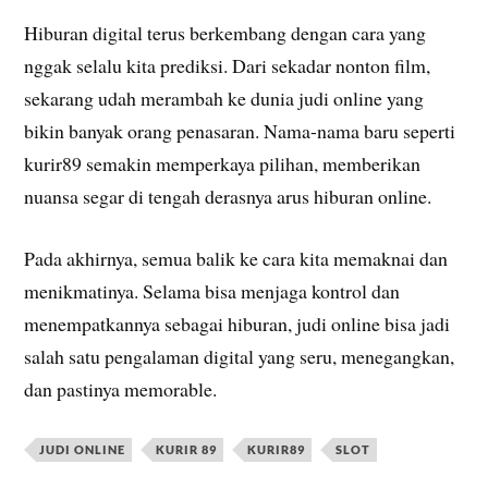
Hiburan digital terus berkembang dengan cara yang
nggak selalu kita prediksi. Dari sekadar nonton film,
sekarang udah merambah ke dunia judi online yang
bikin banyak orang penasaran. Nama-nama baru seperti
kurir89 semakin memperkaya pilihan, memberikan
nuansa segar di tengah derasnya arus hiburan online.
Pada akhirnya, semua balik ke cara kita memaknai dan
menikmatinya. Selama bisa menjaga kontrol dan
menempatkannya sebagai hiburan, judi online bisa jadi
salah satu pengalaman digital yang seru, menegangkan,
dan pastinya memorable.
JUDI ONLINE
KURIR 89
KURIR89
SLOT