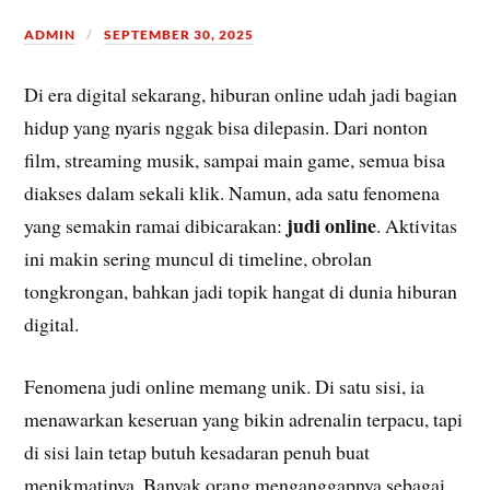
ADMIN
SEPTEMBER 30, 2025
Di era digital sekarang, hiburan online udah jadi bagian
hidup yang nyaris nggak bisa dilepasin. Dari nonton
film, streaming musik, sampai main game, semua bisa
diakses dalam sekali klik. Namun, ada satu fenomena
judi online
yang semakin ramai dibicarakan:
. Aktivitas
ini makin sering muncul di timeline, obrolan
tongkrongan, bahkan jadi topik hangat di dunia hiburan
digital.
Fenomena judi online memang unik. Di satu sisi, ia
menawarkan keseruan yang bikin adrenalin terpacu, tapi
di sisi lain tetap butuh kesadaran penuh buat
menikmatinya. Banyak orang menganggapnya sebagai