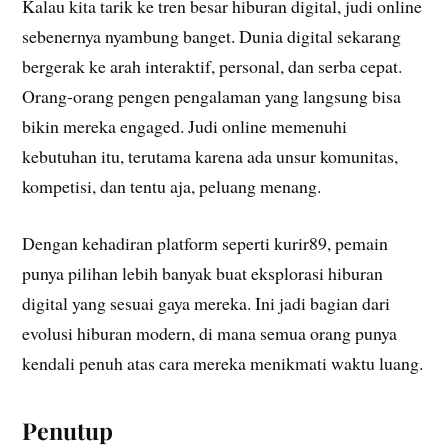
Kalau kita tarik ke tren besar hiburan digital, judi online
sebenernya nyambung banget. Dunia digital sekarang
bergerak ke arah interaktif, personal, dan serba cepat.
Orang-orang pengen pengalaman yang langsung bisa
bikin mereka engaged. Judi online memenuhi
kebutuhan itu, terutama karena ada unsur komunitas,
kompetisi, dan tentu aja, peluang menang.
Dengan kehadiran platform seperti kurir89, pemain
punya pilihan lebih banyak buat eksplorasi hiburan
digital yang sesuai gaya mereka. Ini jadi bagian dari
evolusi hiburan modern, di mana semua orang punya
kendali penuh atas cara mereka menikmati waktu luang.
Penutup