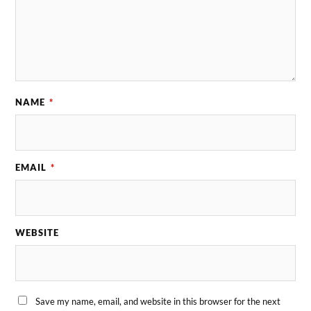
NAME
*
EMAIL
*
WEBSITE
Save my name, email, and website in this browser for the next