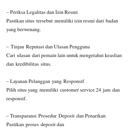
– Periksa Legalitas dan Izin Resmi
Pastikan situs tersebut memiliki izin resmi dari badan
yang berwenang.
– Tinjau Reputasi dan Ulasan Pengguna
Cari ulasan dari pemain lain untuk mengetahui keaslian
dan kredibilitas situs.
– Layanan Pelanggan yang Responsif
Pilih situs yang memiliki customer service 24 jam dan
responsif.
– Transparansi Prosedur Deposit dan Penarikan
Pastikan proses deposit dan