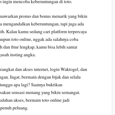
an ingin mencoba keberuntungan di toto.
menawarkan promo dan bonus menarik yang bikin
a mengandalkan keberuntungan, tapi juga ada
h. Kalau kamu sedang cari platform terpercaya
upun toto online, nggak ada salahnya coba
dan fitur lengkap, kamu bisa lebih santai
asah insting angka.
rangkat dan akses internet, login Waktogel, dan
an. Ingat, bermain dengan bijak dan selalu
, tunggu apa lagi? Saatnya buktikan
sakan sensasi menang yang bikin semangat.
dahan akses, bermain toto online jadi
penuh peluang.