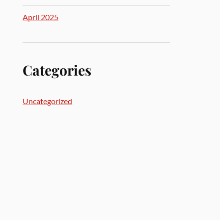
April 2025
Categories
Uncategorized