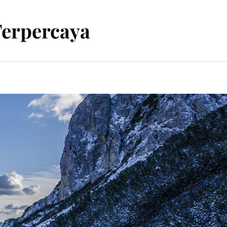
Terpercaya