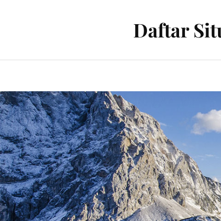
Daftar Si