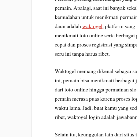
pemain. Apalagi, saat ini banyak seka
kemudahan untuk menikmati permainan 
daun adalah
waktogel
, platform yan
menikmati toto online serta berbagai
cepat dan proses registrasi yang sim
seru ini tanpa harus ribet.
Waktogel memang dikenal sebagai salah
ini, pemain bisa menikmati berbagai 
dari toto online hingga permainan slo
pemain merasa puas karena proses lo
waktu lama. Jadi, buat kamu yang sed
ribet, waktogel login adalah jawabann
Selain itu, keunggulan lain dari situs