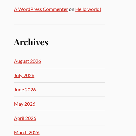
A WordPress Commenter
on
Hello world!
Archives
August 2026
July 2026
June 2026
May 2026
April 2026
March 2026