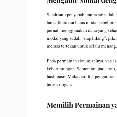
Mengatur Modal deng
Salah satu penyebab utama stres dal
baik. Tentukan batas modal sebelum m
pernah menggunakan dana yang sehar
modal yang sudah “siap hilang”, pikir
merasa tertekan untuk selalu menang
Pada permainan slot, misalnya, varia
keberuntungan. Sementara pada toto, 
hasil pasti. Maka dari itu, pengatur
terasa ringan.
Memilih Permainan y