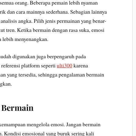
semua orang. Beberapa pemain lebih nyaman
rik dan cara mainnya sederhana. Sebagian lainnya
analisis angka. Pilih jenis permainan yang benar-
ut tren. Ketika bermain dengan rasa suka, emosi
sa lebih menyenangkan.
mudah digunakan juga berpengaruh pada
eferensi platform seperti
ulti300
karena
an yang tersedia, sehingga pengalaman bermain
ngkan.
t Bermain
 kemampuan mengelola emosi. Jangan bermain
an. Kondisi emosional yang buruk sering kali