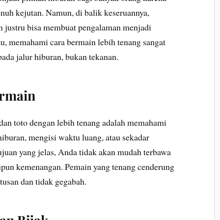
enuh kejutan. Namun, di balik keseruannya,
an justru bisa membuat pengalaman menjadi
u, memahami cara bermain lebih tenang sangat
pada jalur hiburan, bukan tekanan.
rmain
 dan toto dengan lebih tenang adalah memahami
iburan, mengisi waktu luang, atau sekadar
ujuan yang jelas, Anda tidak akan mudah terbawa
upun kemenangan. Pemain yang tenang cenderung
tusan dan tidak gegabah.