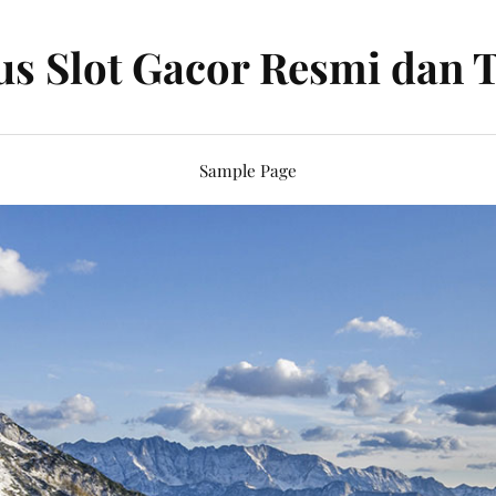
tus Slot Gacor Resmi dan 
Sample Page