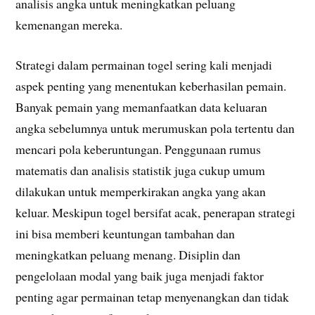
analisis angka untuk meningkatkan peluang
kemenangan mereka.
Strategi dalam permainan togel sering kali menjadi
aspek penting yang menentukan keberhasilan pemain.
Banyak pemain yang memanfaatkan data keluaran
angka sebelumnya untuk merumuskan pola tertentu dan
mencari pola keberuntungan. Penggunaan rumus
matematis dan analisis statistik juga cukup umum
dilakukan untuk memperkirakan angka yang akan
keluar. Meskipun togel bersifat acak, penerapan strategi
ini bisa memberi keuntungan tambahan dan
meningkatkan peluang menang. Disiplin dan
pengelolaan modal yang baik juga menjadi faktor
penting agar permainan tetap menyenangkan dan tidak