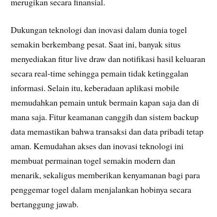
merugikan secara finansial.
Dukungan teknologi dan inovasi dalam dunia togel
semakin berkembang pesat. Saat ini, banyak situs
menyediakan fitur live draw dan notifikasi hasil keluaran
secara real-time sehingga pemain tidak ketinggalan
informasi. Selain itu, keberadaan aplikasi mobile
memudahkan pemain untuk bermain kapan saja dan di
mana saja. Fitur keamanan canggih dan sistem backup
data memastikan bahwa transaksi dan data pribadi tetap
aman. Kemudahan akses dan inovasi teknologi ini
membuat permainan togel semakin modern dan
menarik, sekaligus memberikan kenyamanan bagi para
penggemar togel dalam menjalankan hobinya secara
bertanggung jawab.