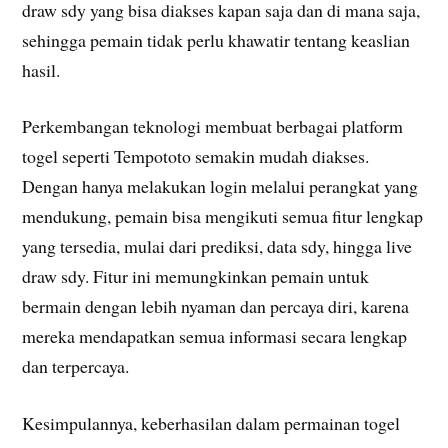
draw sdy yang bisa diakses kapan saja dan di mana saja,
sehingga pemain tidak perlu khawatir tentang keaslian
hasil.
Perkembangan teknologi membuat berbagai platform
togel seperti Tempototo semakin mudah diakses.
Dengan hanya melakukan login melalui perangkat yang
mendukung, pemain bisa mengikuti semua fitur lengkap
yang tersedia, mulai dari prediksi, data sdy, hingga live
draw sdy. Fitur ini memungkinkan pemain untuk
bermain dengan lebih nyaman dan percaya diri, karena
mereka mendapatkan semua informasi secara lengkap
dan terpercaya.
Kesimpulannya, keberhasilan dalam permainan togel