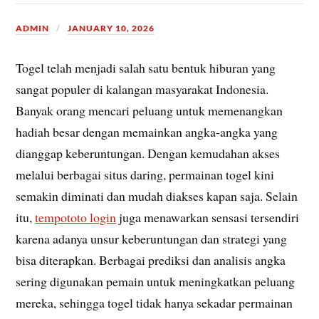
ADMIN
JANUARY 10, 2026
Togel telah menjadi salah satu bentuk hiburan yang
sangat populer di kalangan masyarakat Indonesia.
Banyak orang mencari peluang untuk memenangkan
hadiah besar dengan memainkan angka-angka yang
dianggap keberuntungan. Dengan kemudahan akses
melalui berbagai situs daring, permainan togel kini
semakin diminati dan mudah diakses kapan saja. Selain
itu,
tempototo login
juga menawarkan sensasi tersendiri
karena adanya unsur keberuntungan dan strategi yang
bisa diterapkan. Berbagai prediksi dan analisis angka
sering digunakan pemain untuk meningkatkan peluang
mereka, sehingga togel tidak hanya sekadar permainan