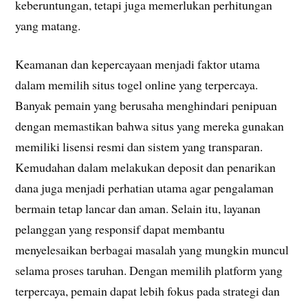
keberuntungan, tetapi juga memerlukan perhitungan
yang matang.
Keamanan dan kepercayaan menjadi faktor utama
dalam memilih situs togel online yang terpercaya.
Banyak pemain yang berusaha menghindari penipuan
dengan memastikan bahwa situs yang mereka gunakan
memiliki lisensi resmi dan sistem yang transparan.
Kemudahan dalam melakukan deposit dan penarikan
dana juga menjadi perhatian utama agar pengalaman
bermain tetap lancar dan aman. Selain itu, layanan
pelanggan yang responsif dapat membantu
menyelesaikan berbagai masalah yang mungkin muncul
selama proses taruhan. Dengan memilih platform yang
terpercaya, pemain dapat lebih fokus pada strategi dan