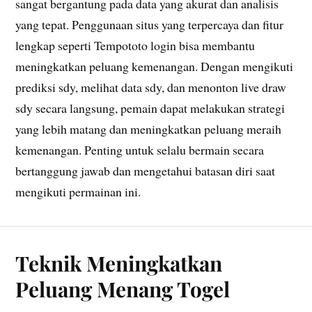
sangat bergantung pada data yang akurat dan analisis
yang tepat. Penggunaan situs yang terpercaya dan fitur
lengkap seperti Tempototo login bisa membantu
meningkatkan peluang kemenangan. Dengan mengikuti
prediksi sdy, melihat data sdy, dan menonton live draw
sdy secara langsung, pemain dapat melakukan strategi
yang lebih matang dan meningkatkan peluang meraih
kemenangan. Penting untuk selalu bermain secara
bertanggung jawab dan mengetahui batasan diri saat
mengikuti permainan ini.
Teknik Meningkatkan
Peluang Menang Togel