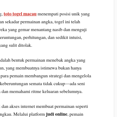
toto togel macau
g,
menempati posisi unik yang
n sekadar permainan angka, togel ini telah
ereka yang gemar menantang nasib dan menguji
runtungan, perhitungan, dan sedikit intuisi,
ng sulit ditolak.
dalah bentuk permainan menebak angka yang
mun, yang membuatnya istimewa bukan hanya
a para pemain membangun strategi dan mengelola
 keberuntungan semata tidak cukup—ada seni
a dan memahami ritme keluaran sebelumnya.
dan akses internet membuat permainan seperti
judi online
ngkau. Melalui platform
, pemain