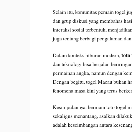
Selain itu, komunitas pemain togel j
dan grup diskusi yang membahas hasil,
interaksi sosial terbentuk, menjadika
juga tentang berbagi pengalaman d
toto
Dalam konteks hiburan modern,
dan teknologi bisa berjalan beriringa
permainan angka, namun dengan kema
Dengan begitu, togel Macau bukan ha
fenomena masa kini yang terus berk
Kesimpulannya, bermain toto togel m
sekaligus menantang, asalkan dilaku
adalah keseimbangan antara kesenang