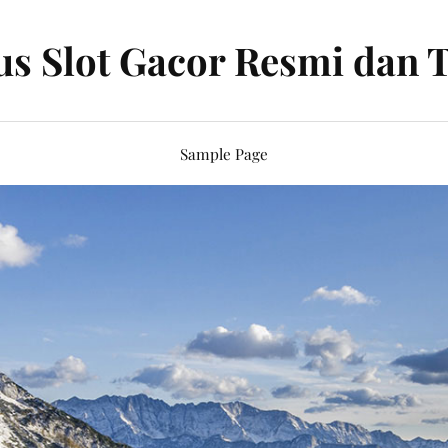
tus Slot Gacor Resmi dan 
Sample Page