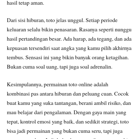
hasil tetap aman.
Dari sisi hiburan, toto jelas unggul. Setiap periode
keluaran selalu bikin penasaran. Rasanya seperti nunggu
hasil pertandingan besar. Ada harap, ada tegang, dan ada
kepuasan tersendiri saat angka yang kamu pilih akhirnya
tembus. Sensasi ini yang bikin banyak orang ketagihan.
Bukan cuma soal uang, tapi juga soal adrenalin.
Kesimpulannya, permainan toto online adalah
kombinasi pas antara hiburan dan peluang cuan. Cocok
buat kamu yang suka tantangan, berani ambil risiko, dan
mau belajar dari pengalaman. Dengan gaya main yang
tepat, kontrol emosi yang baik, dan sedikit strategi, toto
bisa jadi permainan yang bukan cuma seru, tapi juga