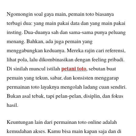
Ngomongin soal gaya main, pemain toto biasanya
terbagi dua: yang main pakai data dan yang main pakai
insting. Dua-duanya sah dan sama-sama punya peluang
menang. Bahkan, ada juga pemain yang
menggabungkan keduanya. Mereka rajin cari referensi,
lihat pola, lalu dikombinasikan dengan feeling pribadi.
petani toto
Di sinilah muncul istilah
, sebutan buat
pemain yang tekun, sabar, dan konsisten menggarap
permainan toto layaknya mengolah ladang cuan sendiri.
Bukan asal tebak, tapi pelan-pelan, disiplin, dan fokus
hasil.
Keuntungan lain dari permainan toto online adalah
kemudahan akses. Kamu bisa main kapan saja dan di