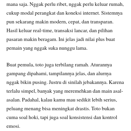
mana saja. Nggak perlu ribet, nggak perlu keluar rumah,
cukup modal perangkat dan koneksi internet. Sistemnya
pun sekarang makin modern, cepat, dan transparan.
Hasil keluar real-time, transaksi lancar, dan pilihan
pasaran makin beragam. Ini jelas jadi nilai plus buat
pemain yang nggak suka nunggu lama.
Buat pemula, toto juga terbilang ramah. Aturannya
gampang dipahami, tampilannya jelas, dan alurnya
nggak bikin pusing. Justru di sinilah jebakannya. Karena
terlalu simpel, banyak yang meremehkan dan main asal-
asalan. Padahal, kalau kamu mau sedikit lebih serius,
peluang menang bisa meningkat drastis. Toto bukan
cuma soal hoki, tapi juga soal konsistensi dan kontrol
emosi.