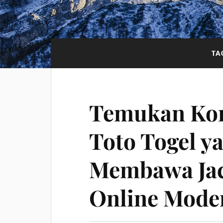
TA
Temukan Kom
Toto Togel y
Membawa Jac
Online Mode