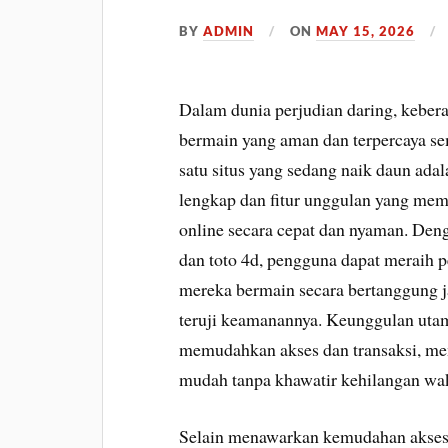
BY
ADMIN
ON
MAY 15, 2026
Dalam dunia perjudian daring, kebe
bermain yang aman dan terpercaya sem
satu situs yang sedang naik daun ada
lengkap dan fitur unggulan yang me
online secara cepat dan nyaman. Deng
dan toto 4d, pengguna dapat meraih p
mereka bermain secara bertanggung 
teruji keamanannya. Keunggulan utama 
memudahkan akses dan transaksi, me
mudah tanpa khawatir kehilangan wak
Selain menawarkan kemudahan akses le