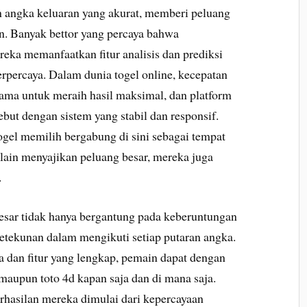
n angka keluaran yang akurat, memberi peluang
n. Banyak bettor yang percaya bahwa
eka memanfaatkan fitur analisis dan prediksi
erpercaya. Dalam dunia togel online, kecepatan
tama untuk meraih hasil maksimal, dan platform
ut dengan sistem yang stabil dan responsif.
ogel memilih bergabung di sini sebagai tempat
elain menyajikan peluang besar, mereka juga
.
esar tidak hanya bergantung pada keberuntungan
ketekunan dalam mengikuti setiap putaran angka.
 dan fitur yang lengkap, pemain dapat dengan
maupun toto 4d kapan saja dan di mana saja.
hasilan mereka dimulai dari kepercayaan