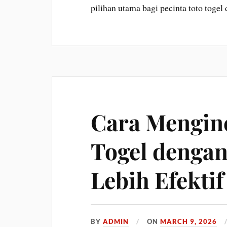
pilihan utama bagi pecinta toto togel 
Cara Menginc
Togel dengan
Lebih Efektif
BY
ADMIN
ON
MARCH 9, 2026