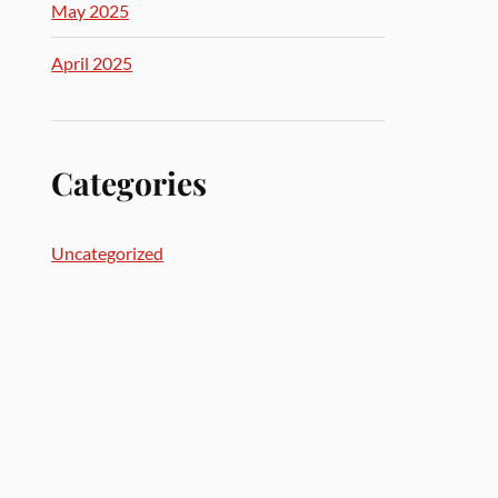
May 2025
April 2025
Categories
Uncategorized