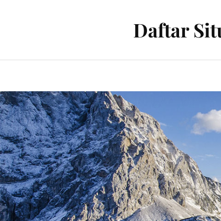
Daftar Si