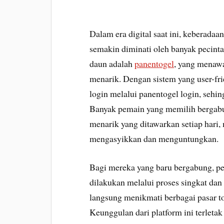
Dalam era digital saat ini, keberadaa
semakin diminati oleh banyak pecinta
daun adalah
panentogel
, yang menawa
menarik. Dengan sistem yang user-f
login melalui panentogel login, sehi
Banyak pemain yang memilih bergabun
menarik yang ditawarkan setiap hari
mengasyikkan dan menguntungkan.
Bagi mereka yang baru bergabung, pe
dilakukan melalui proses singkat dan t
langsung menikmati berbagai pasar to
Keunggulan dari platform ini terletak