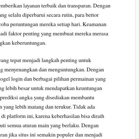
mberikan layanan terbaik dan transparan. Dengan
 selalu diperbarui secara rutin, para bettor
coba peruntungan mereka setiap hari. Keamanan
njadi faktor penting yang membuat mereka merasa
gkan keberuntungan.
 yang tepat menjadi langkah penting untuk
ng menyenangkan dan menguntungkan. Dengan
ogel login dan berbagai pilihan permainan yang
uang lebih besar untuk mendapatkan keuntungan
n prediksi angka yang disediakan membantu
 yang lebih matang dan terukur. Tidak ada
i platform ini, karena keberhasilan bisa diraih
kuti semua aturan main yang berlaku. Dengan
ran jika situs ini semakin populer dan menjadi