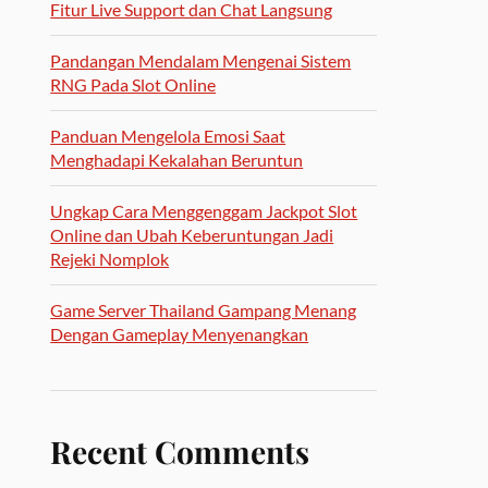
Fitur Live Support dan Chat Langsung
Pandangan Mendalam Mengenai Sistem
RNG Pada Slot Online
Panduan Mengelola Emosi Saat
Menghadapi Kekalahan Beruntun
Ungkap Cara Menggenggam Jackpot Slot
Online dan Ubah Keberuntungan Jadi
Rejeki Nomplok
Game Server Thailand Gampang Menang
Dengan Gameplay Menyenangkan
Recent Comments