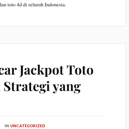
dan toto 4d di seluruh Indonesia.
ar Jackpot Toto
 Strategi yang
IN
UNCATEGORIZED