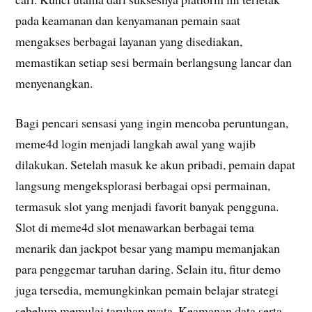
pada keamanan dan kenyamanan pemain saat
mengakses berbagai layanan yang disediakan,
memastikan setiap sesi bermain berlangsung lancar dan
menyenangkan.
Bagi pencari sensasi yang ingin mencoba peruntungan,
meme4d login menjadi langkah awal yang wajib
dilakukan. Setelah masuk ke akun pribadi, pemain dapat
langsung mengeksplorasi berbagai opsi permainan,
termasuk slot yang menjadi favorit banyak pengguna.
Slot di meme4d slot menawarkan berbagai tema
menarik dan jackpot besar yang mampu memanjakan
para penggemar taruhan daring. Selain itu, fitur demo
juga tersedia, memungkinkan pemain belajar strategi
sebelum memulai taruhan nyata. Keamanan data serta