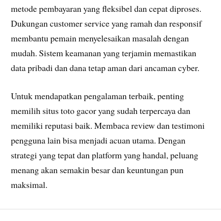
metode pembayaran yang fleksibel dan cepat diproses.
Dukungan customer service yang ramah dan responsif
membantu pemain menyelesaikan masalah dengan
mudah. Sistem keamanan yang terjamin memastikan
data pribadi dan dana tetap aman dari ancaman cyber.
Untuk mendapatkan pengalaman terbaik, penting
memilih situs toto gacor yang sudah terpercaya dan
memiliki reputasi baik. Membaca review dan testimoni
pengguna lain bisa menjadi acuan utama. Dengan
strategi yang tepat dan platform yang handal, peluang
menang akan semakin besar dan keuntungan pun
maksimal.