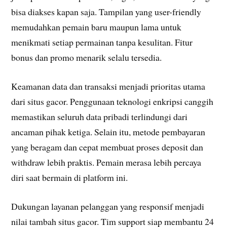
bisa diakses kapan saja. Tampilan yang user-friendly
memudahkan pemain baru maupun lama untuk
menikmati setiap permainan tanpa kesulitan. Fitur
bonus dan promo menarik selalu tersedia.
Keamanan data dan transaksi menjadi prioritas utama
dari situs gacor. Penggunaan teknologi enkripsi canggih
memastikan seluruh data pribadi terlindungi dari
ancaman pihak ketiga. Selain itu, metode pembayaran
yang beragam dan cepat membuat proses deposit dan
withdraw lebih praktis. Pemain merasa lebih percaya
diri saat bermain di platform ini.
Dukungan layanan pelanggan yang responsif menjadi
nilai tambah situs gacor. Tim support siap membantu 24