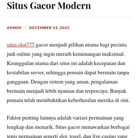
Situs Gacor Modern
ADMIN
DECEMBER 13, 2025
situs slot777
gacor menjadi pilihan utama bagi pecinta
judi online yang ingin meraih kemenangan maksimal.
Keunggulan utama dari situs ini adalah kecepatan dan
kestabilan server, sehingga pemain dapat bermain tanpa
gangguan. Dengan sistem yang aman, pengalaman
bermain menjadi lebih nyaman dan terpercaya. Banyak
pemain telah membuktikan keberhasilan mereka di sini.
Faktor penting lainnya adalah variasi permainan yang
lengkap dan menarik. Situs gacor menawarkan berbagai
jenis permainan seperti slot, togel, dan live casino yang