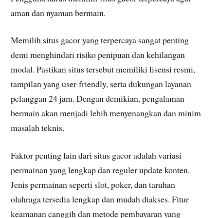
aman dan nyaman bermain.
Memilih situs gacor yang terpercaya sangat penting
demi menghindari risiko penipuan dan kehilangan
modal. Pastikan situs tersebut memiliki lisensi resmi,
tampilan yang user-friendly, serta dukungan layanan
pelanggan 24 jam. Dengan demikian, pengalaman
bermain akan menjadi lebih menyenangkan dan minim
masalah teknis.
Faktor penting lain dari situs gacor adalah variasi
permainan yang lengkap dan reguler update konten.
Jenis permainan seperti slot, poker, dan taruhan
olahraga tersedia lengkap dan mudah diakses. Fitur
keamanan canggih dan metode pembayaran yang