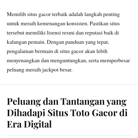
Memilih situs gacor terbaik adalah langkah penting
untuk meraih kemenangan konsisten. Pastikan situs
tersebut memiliki lisensi resmi dan reputasi baik di
kalangan pemain. Dengan panduan yang tepat,
pengalaman bermain di situs gacor akan lebih
menyenangkan dan menguntungkan, serta memperbesar
peluang meraih jackpot besar.
Peluang dan Tantangan yang
Dihadapi Situs Toto Gacor di
Era Digital