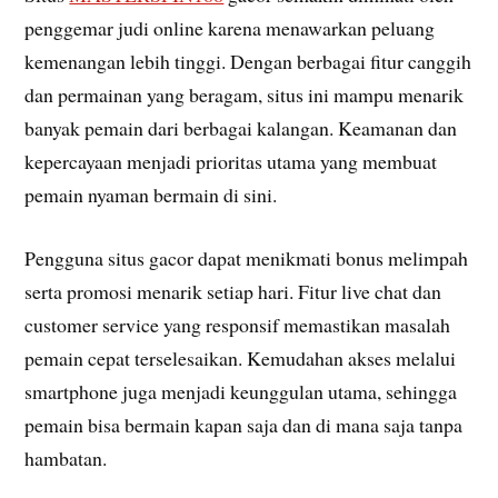
penggemar judi online karena menawarkan peluang
kemenangan lebih tinggi. Dengan berbagai fitur canggih
dan permainan yang beragam, situs ini mampu menarik
banyak pemain dari berbagai kalangan. Keamanan dan
kepercayaan menjadi prioritas utama yang membuat
pemain nyaman bermain di sini.
Pengguna situs gacor dapat menikmati bonus melimpah
serta promosi menarik setiap hari. Fitur live chat dan
customer service yang responsif memastikan masalah
pemain cepat terselesaikan. Kemudahan akses melalui
smartphone juga menjadi keunggulan utama, sehingga
pemain bisa bermain kapan saja dan di mana saja tanpa
hambatan.