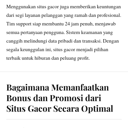
Menggunakan situs gacor juga memberikan keuntungan
dari segi layanan pelanggan yang ramah dan profesional.
Tim support siap membantu 24 jam penuh, menjawab
semua pertanyaan pengguna. Sistem keamanan yang
canggih melindungi data pribadi dan transaksi. Dengan
segala keunggulan ini, situs gacor menjadi pilihan
terbaik untuk hiburan dan peluang profit.
Bagaimana Memanfaatkan
Bonus dan Promosi dari
Situs Gacor Secara Optimal