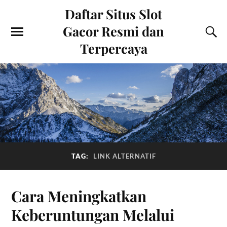
Daftar Situs Slot
Gacor Resmi dan
Terpercaya
TAG:
LINK ALTERNATIF
Cara Meningkatkan
Keberuntungan Melalui