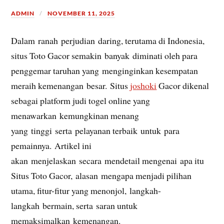
ADMIN
NOVEMBER 11, 2025
Dalam ranah perjudian daring, terutama di Indonesia,
situs Toto Gacor semakin banyak diminati oleh para
penggemar taruhan yang menginginkan kesempatan
meraih kemenangan besar. Situs
joshoki
Gacor dikenal
sebagai platform judi togel online yang
menawarkan kemungkinan menang
yang tinggi serta pelayanan terbaik untuk para
pemainnya. Artikel ini
akan menjelaskan secara mendetail mengenai apa itu
Situs Toto Gacor, alasan mengapa menjadi pilihan
utama, fitur-fitur yang menonjol, langkah-
langkah bermain, serta saran untuk
memaksimalkan kemenangan.