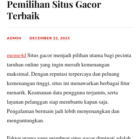
Pemilihan Situs Gacor
Terbaik
ADMIN
DECEMBER 22, 2025
meme4d
Situs gacor menjadi pilihan utama bagi pecinta
taruhan online yang ingin meraih kemenangan
maksimal. Dengan reputasi terpercaya dan peluang
kemenangan tinggi, situs ini menawarkan berbagai fitur
menarik. Keamanan data pengguna terjamin, serta
layanan pelanggan siap membantu kapan saja.
Pengalaman bermain jadi lebih menyenangkan dan
menguntungkan.
Faktor utama yang membuat situs gacor diminati adalah