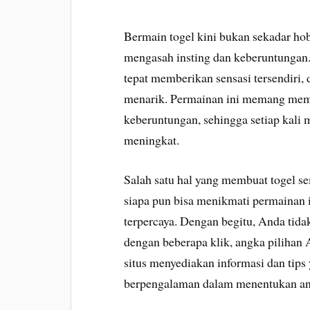
Bermain togel kini bukan sekadar hobi
mengasah insting dan keberuntungan
tepat memberikan sensasi tersendiri
menarik. Permainan ini memang memerl
keberuntungan, sehingga setiap kali 
meningkat.
Salah satu hal yang membuat togel s
siapa pun bisa menikmati permainan i
terpercaya. Dengan begitu, Anda tidak 
dengan beberapa klik, angka pilihan A
situs menyediakan informasi dan ti
berpengalaman dalam menentukan an