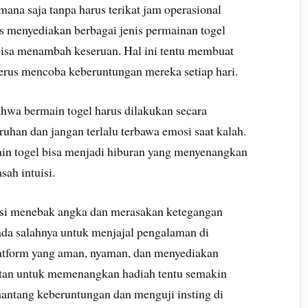
mana saja tanpa harus terikat jam operasional
tus menyediakan berbagai jenis permainan togel
bisa menambah keseruan. Hal ini tentu membuat
erus mencoba keberuntungan mereka setiap hari.
ahwa bermain togel harus dilakukan secara
ruhan dan jangan terlalu terbawa emosi saat kalah.
in togel bisa menjadi hiburan yang menyenangkan
sah intuisi.
si menebak angka dan merasakan ketegangan
ada salahnya untuk menjajal pengalaman di
latform yang aman, nyaman, dan menyediakan
atan untuk memenangkan hadiah tentu semakin
nantang keberuntungan dan menguji insting di