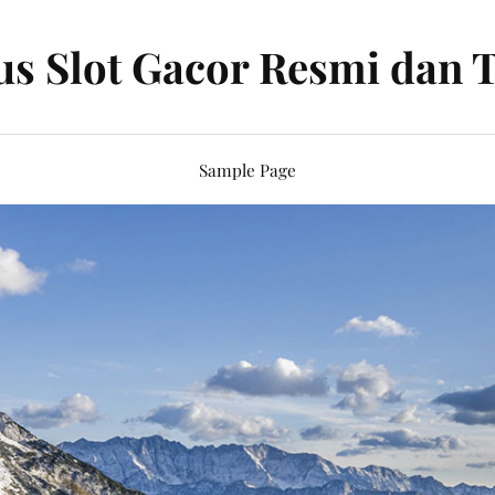
tus Slot Gacor Resmi dan 
Sample Page