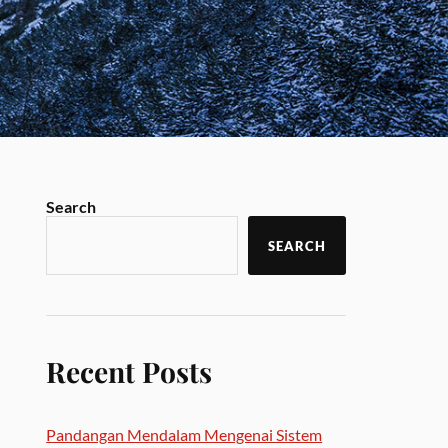
Search
SEARCH
Recent Posts
Pandangan Mendalam Mengenai Sistem