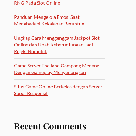
RNG Pada Slot Online
Panduan Mengelola Emosi Saat
Menghadapi Kekalahan Beruntun
Ungkap Cara Menggenggam Jackpot Slot
Online dan Ubah Keberuntungan Jadi
Rejeki Nomplok
Game Server Thailand Gampang Menang
Dengan Gameplay Menyenangkan
Situs Game Online Berkelas dengan Server
Super Responsif
Recent Comments