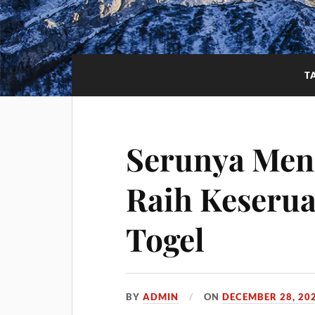
T
Serunya Men
Raih Keserua
Togel
BY
ADMIN
ON
DECEMBER 28, 20