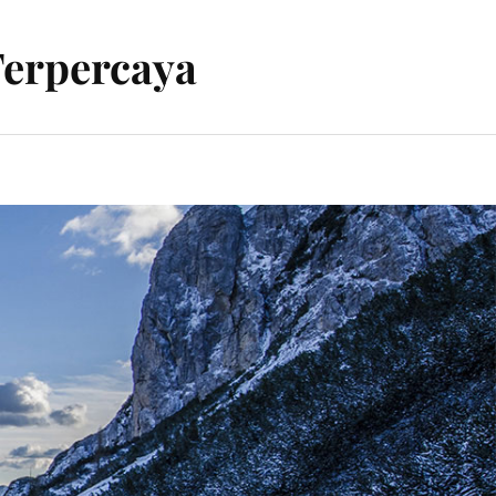
Terpercaya