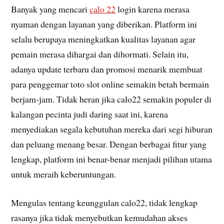
Banyak yang mencari
calo 22
login karena merasa
nyaman dengan layanan yang diberikan. Platform ini
selalu berupaya meningkatkan kualitas layanan agar
pemain merasa dihargai dan dihormati. Selain itu,
adanya update terbaru dan promosi menarik membuat
para penggemar toto slot online semakin betah bermain
berjam-jam. Tidak heran jika calo22 semakin populer di
kalangan pecinta judi daring saat ini, karena
menyediakan segala kebutuhan mereka dari segi hiburan
dan peluang menang besar. Dengan berbagai fitur yang
lengkap, platform ini benar-benar menjadi pilihan utama
untuk meraih keberuntungan.
Mengulas tentang keunggulan calo22, tidak lengkap
rasanya jika tidak menyebutkan kemudahan akses