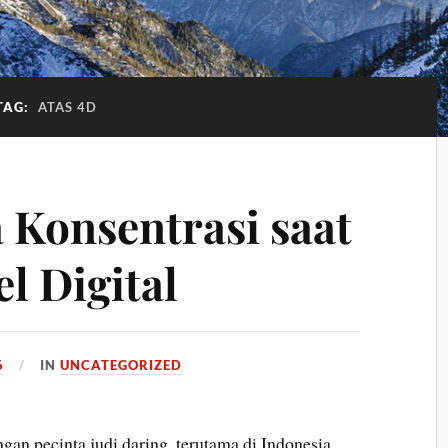
TAG:
ATAS 4D
 Konsentrasi saat
l Digital
6
IN
UNCATEGORIZED
gan pecinta judi daring, terutama di Indonesia.