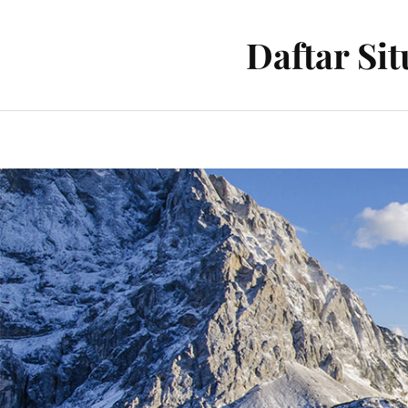
Daftar Si