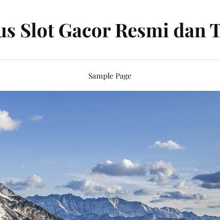
tus Slot Gacor Resmi dan 
Sample Page