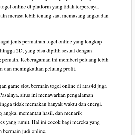
ogel online di platform yang tidak terpercaya.
ain merasa lebih tenang saat memasang angka dan
agai jenis permainan togel online yang lengkap
, hingga 2D, yang bisa dipilih sesuai dengan
ng pemain. Keberagaman ini memberi peluang lebih
 dan meningkatkan peluang profit.
an game slot, bermain togel online di atas4d juga
. Pasalnya, situs ini menawarkan pengalaman
ehingga tidak memakan banyak waktu dan energi.
 angka, memantau hasil, dan menarik
es yang rumit. Hal ini cocok bagi mereka yang
m bermain judi online.