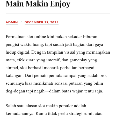
Main Makin Enjoy
ADMIN
DECEMBER 19, 2025
Permainan slot online kini bukan sekadar hiburan
pengisi waktu luang, tapi sudah jadi bagian dari gaya
hidup digital. Dengan tampilan visual yang memanjakan
mata, efek suara yang imersif, dan gameplay yang
simpel, slot berhasil menarik perhatian berbagai
kalangan. Dari pemain pemula sampai yang sudah pro,
semuanya bisa menikmati sensasi putaran yang bikin
deg-degan tapi nagih—dalam batas wajar, tentu saja.
Salah satu alasan slot makin populer adalah
kemudahannya. Kamu tidak perlu strategi rumit atau