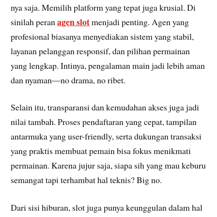
nya saja. Memilih platform yang tepat juga krusial. Di
agen slot
sinilah peran
menjadi penting. Agen yang
profesional biasanya menyediakan sistem yang stabil,
layanan pelanggan responsif, dan pilihan permainan
yang lengkap. Intinya, pengalaman main jadi lebih aman
dan nyaman—no drama, no ribet.
Selain itu, transparansi dan kemudahan akses juga jadi
nilai tambah. Proses pendaftaran yang cepat, tampilan
antarmuka yang user-friendly, serta dukungan transaksi
yang praktis membuat pemain bisa fokus menikmati
permainan. Karena jujur saja, siapa sih yang mau keburu
semangat tapi terhambat hal teknis? Big no.
Dari sisi hiburan, slot juga punya keunggulan dalam hal