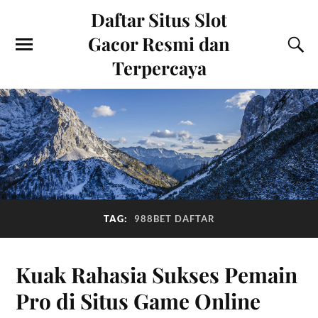
Daftar Situs Slot
Gacor Resmi dan
Terpercaya
TAG:
988BET DAFTAR
Kuak Rahasia Sukses Pemain
Pro di Situs Game Online